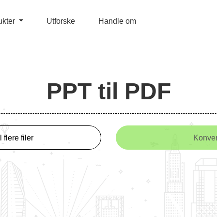
ukter
Utforske
Handle om
PPT til PDF
 flere filer
Konver