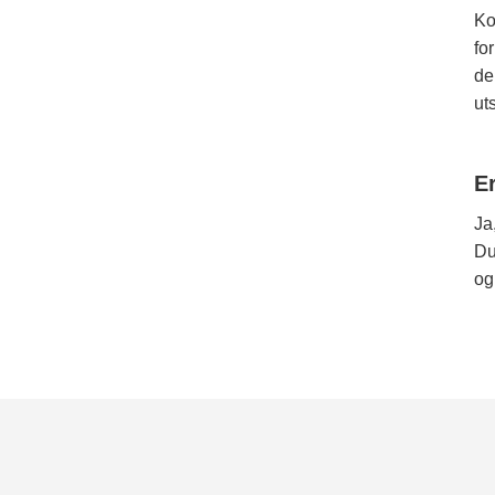
Ko
fo
de
ut
E
Ja
Du
og