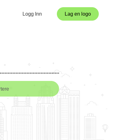
Logg Inn
Lag en logo
tere