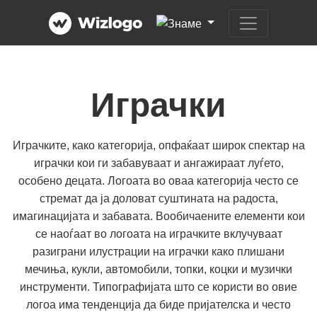
Играчки
Играчките, како категорија, опфаќаат широк спектар на
играчки кои ги забавуваат и ангажираат луѓето,
особено децата. Логоата во оваа категорија често се
стремат да ја доловат суштината на радоста,
имагинацијата и забавата. Вообичаените елементи кои
се наоѓаат во логоата на играчките вклучуваат
разиграни илустрации на играчки како плишани
мечиња, кукли, автомобили, топки, коцки и музички
инструменти. Типографијата што се користи во овие
логоа има тенденција да биде пријателска и често