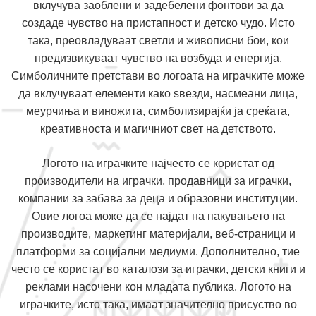
вклучува заоблени и задебелени фонтови за да
создаде чувство на пристапност и детско чудо. Исто
така, преовладуваат светли и живописни бои, кои
предизвикуваат чувство на возбуда и енергија.
Симболичните претстави во логоата на играчките може
да вклучуваат елементи како ѕвезди, насмеани лица,
меурчиња и виножита, симболизирајќи ја среќата,
креативноста и магичниот свет на детството.
Логото на играчките најчесто се користат од
производители на играчки, продавници за играчки,
компании за забава за деца и образовни институции.
Овие логоа може да се најдат на пакувањето на
производите, маркетинг материјали, веб-страници и
платформи за социјални медиуми. Дополнително, тие
често се користат во каталози за играчки, детски книги и
реклами насочени кон младата публика. Логото на
играчките, исто така, имаат значително присуство во