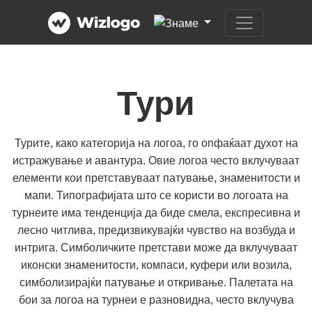
Тури
Турите, како категорија на логоа, го опфаќаат духот на
истражување и авантура. Овие логоа често вклучуваат
елементи кои претставуваат патување, знаменитости и
мапи. Типографијата што се користи во логоата на
турнеите има тенденција да биде смела, експресивна и
лесно читлива, предизвикувајќи чувство на возбуда и
интрига. Симболичките претстави може да вклучуваат
иконски знаменитости, компаси, куфери или возила,
симболизирајќи патување и откривање. Палетата на
бои за логоа на турнеи е разновидна, често вклучува