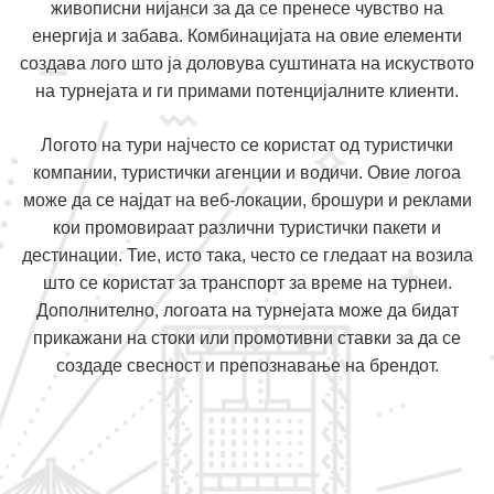
живописни нијанси за да се пренесе чувство на
енергија и забава. Комбинацијата на овие елементи
создава лого што ја доловува суштината на искуството
на турнејата и ги примами потенцијалните клиенти.
Логото на тури најчесто се користат од туристички
компании, туристички агенции и водичи. Овие логоа
може да се најдат на веб-локации, брошури и реклами
кои промовираат различни туристички пакети и
дестинации. Тие, исто така, често се гледаат на возила
што се користат за транспорт за време на турнеи.
Дополнително, логоата на турнејата може да бидат
прикажани на стоки или промотивни ставки за да се
создаде свесност и препознавање на брендот.