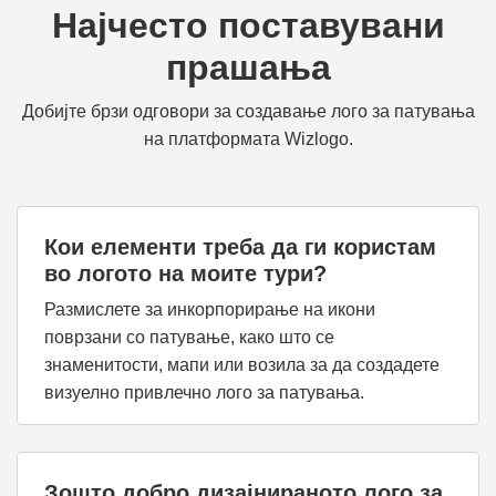
Најчесто поставувани
прашања
Добијте брзи одговори за создавање лого за патувања
на платформата Wizlogo.
Кои елементи треба да ги користам
во логото на моите тури?
Размислете за инкорпорирање на икони
поврзани со патување, како што се
знаменитости, мапи или возила за да создадете
визуелно привлечно лого за патувања.
Зошто добро дизајнираното лого за