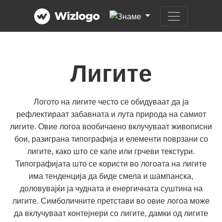
Лигите
Логото на лигите често се обидуваат да ја
рефлектираат забавната и лута природа на самиот
лигите. Овие логоа вообичаено вклучуваат живописни
бои, разиграна типографија и елементи поврзани со
лигите, како што се капе или грчеви текстури.
Типографијата што се користи во логоата на лигите
има тенденција да биде смела и шампанска,
доловувајќи ја чудната и енергичната суштина на
лигите. Симболичните претстави во овие логоа може
да вклучуваат контејнери со лигите, дамки од лигите