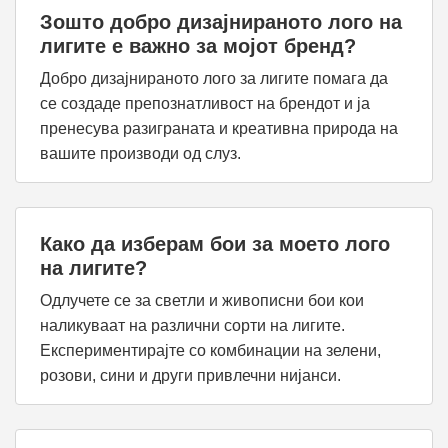
Зошто добро дизајнираното лого на
лигите е важно за мојот бренд?
Добро дизајнираното лого за лигите помага да
се создаде препознатливост на брендот и ја
пренесува разиграната и креативна природа на
вашите производи од слуз.
Како да изберам бои за моето лого
на лигите?
Одлучете се за светли и живописни бои кои
наликуваат на различни сорти на лигите.
Експериментирајте со комбинации на зелени,
розови, сини и други привлечни нијанси.