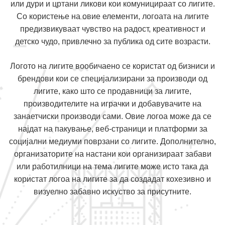
или дури и цртани ликови кои комуницираат со лигите.
Со користење на овие елементи, логоата на лигите
предизвикуваат чувство на радост, креативност и
детско чудо, привлечно за публика од сите возрасти.
Логото на лигите вообичаено се користат од бизниси и
брендови кои се специјализирани за производи од
лигите, како што се продавници за лигите,
производителите на играчки и добавувачите на
занаетчиски производи сами. Овие логоа може да се
најдат на пакување, веб-страници и платформи за
социјални медиуми поврзани со лигите. Дополнително,
организаторите на настани кои организираат забави
или работилници на тема лигите може исто така да
користат логоа на лигите за да создадат кохезивно и
визуелно забавно искуство за присутните.