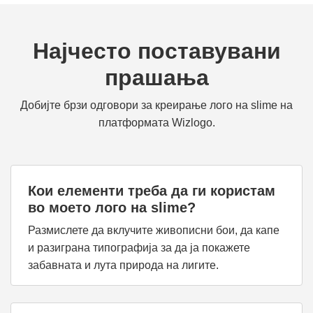
Најчесто поставувани
прашања
Добијте брзи одговори за креирање лого на slime на
платформата Wizlogo.
Кои елементи треба да ги користам
во моето лого на slime?
Размислете да вклучите живописни бои, да капе
и разиграна типографија за да ја покажете
забавната и лута природа на лигите.