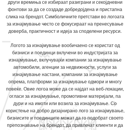
други времиња се избираат разиграни и секојдневни
фонтови за да се создаде добредојдена и пристапна
слика на брендот. Симболичните претстави во логоата
за изнајмување често се фокусираат на пренесување
доверба, практичност и идеја за споделени ресурси.
Логото за изнајмување вообичаено се користат од
бизниси и поединци вклучени во индустријата за
изнајмување, вклучувајќи компании за изнајмување
автомобили, агенции за недвижности, услуги за
изнајмување настани, компании за изнајмување
опрема, платформи за изнајмување одмори и многу
повеќе. Овие логоа може да се најдат на веб-локации,
огласи за изнајмување, промотивни материјали, па
дури и на имоти или возила за изнајмување. Со
користење на добро дизајнирано лого за изнајмување,
бизнисите и поединците можат да го подобрат своето
препознавање на брендот, да привлечат клиенти и да