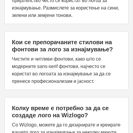
пријателство често се користат во логоа за
изнајмување. Размислете за користење на сини,
зелени или земјени тонови.
Кои се препорачаните стилови на
фонтови за лого за изнајмување?
Чистите и читливи фонтови, како што се
модерните sans-serif фонтови, најчесто се
користат во логоата за изнајмување за да се
пренесе професионализам и јасност.
Колку време е потребно за да се
создаде лого на Wizlogo?
Со Wizlogo, можете да го дизајнирате и креирате
вашето лого за изнајмување за неколку минути,