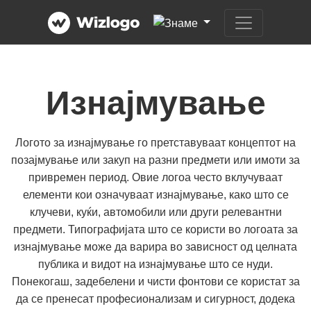
Изнајмување
Логото за изнајмување го претставуваат концептот на
позајмување или закуп на разни предмети или имоти за
привремен период. Овие логоа често вклучуваат
елементи кои означуваат изнајмување, како што се
клучеви, куќи, автомобили или други релевантни
предмети. Типографијата што се користи во логоата за
изнајмување може да варира во зависност од целната
публика и видот на изнајмување што се нуди.
Понекогаш, задебелени и чисти фонтови се користат за
да се пренесат професионализам и сигурност, додека