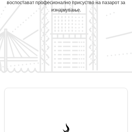
воспостават професионално присуство на пазарот за
изнајмување.