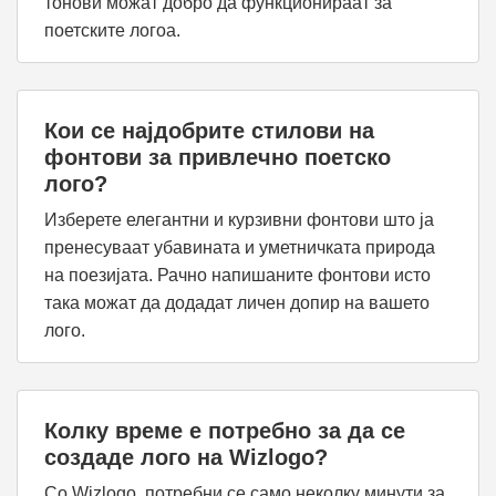
тонови можат добро да функционираат за
поетските логоа.
Кои се најдобрите стилови на
фонтови за привлечно поетско
лого?
Изберете елегантни и курзивни фонтови што ја
пренесуваат убавината и уметничката природа
на поезијата. Рачно напишаните фонтови исто
така можат да додадат личен допир на вашето
лого.
Колку време е потребно за да се
создаде лого на Wizlogo?
Со Wizlogo, потребни се само неколку минути за