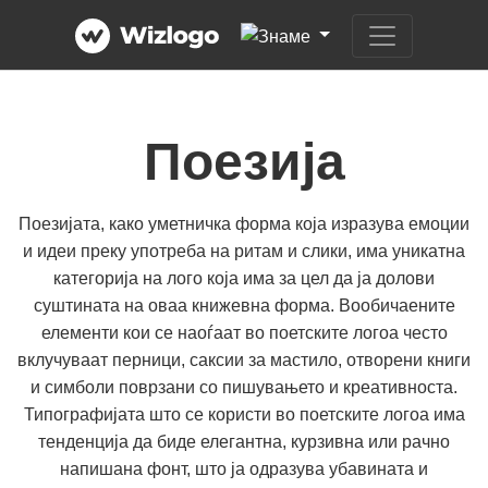
Поезија
Поезијата, како уметничка форма која изразува емоции
и идеи преку употреба на ритам и слики, има уникатна
категорија на лого која има за цел да ја долови
суштината на оваа книжевна форма. Вообичаените
елементи кои се наоѓаат во поетските логоа често
вклучуваат перници, саксии за мастило, отворени книги
и симболи поврзани со пишувањето и креативноста.
Типографијата што се користи во поетските логоа има
тенденција да биде елегантна, курзивна или рачно
напишана фонт, што ја одразува убавината и