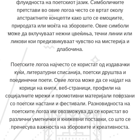
флуидноста на поетскиот јазик. Симболичките
претстави во овие логоа често се вртат околу
апстрактните концепти како што се емоциите,
природата или моќта на зборовите. Овие симболи
може да вклучуваат нежни цвеќиња, течни линии или
ликови кои предизвикуваат чувство на мистерија и
длабочина.
Поетските логоа најчесто се користат од издавачки
куќи, литературни списанија, поетски друштва и
поединечни поети. Овие логоа може да се најдат на
корици на книги, веб-страници, профили на
социјалните мрежи и промотивни материјали поврзани
со поетски настани и фестивали. Разновидноста на
поетските логоа им овозможува да се користат во
различни уметнички и книжевни поставки, со што се
пренесува важноста на зборовите и креативноста.