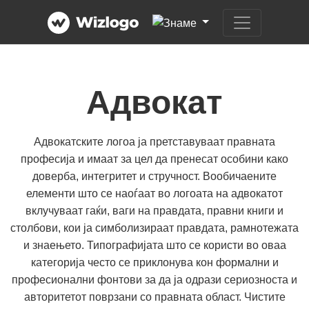
Адвокат
Адвокатските логоа ја претставуваат правната
професија и имаат за цел да пренесат особини како
доверба, интегритет и стручност. Вообичаените
елементи што се наоѓаат во логоата на адвокатот
вклучуваат гаќи, ваги на правдата, правни книги и
столбови, кои ја симболизираат правдата, рамнотежата
и знаењето. Типографијата што се користи во оваа
категорија често се приклонува кон формални и
професионални фонтови за да ја одрази сериозноста и
авторитетот поврзани со правната област. Чистите