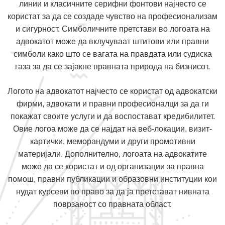
линии и класичните серифни фонтови најчесто се
користат за да се создаде чувство на професионализам
и сигурност. Симболичните претстави во логоата на
адвокатот може да вклучуваат штитови или правни
симболи како што се вагата на правдата или судиска
газа за да се зајакне правната природа на бизнисот.
Логото на адвокатот најчесто се користат од адвокатски
фирми, адвокати и правни професионалци за да ги
покажат своите услуги и да воспостават кредибилитет.
Овие логоа може да се најдат на веб-локации, визит-
картички, меморандуми и други промотивни
материјали. Дополнително, логоата на адвокатите
може да се користат и од организации за правна
помош, правни публикации и образовни институции кои
нудат курсеви по право за да ја претстават нивната
поврзаност со правната област.