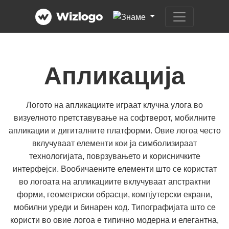
Апликација
Логото на апликациите играат клучна улога во
визуелното претставување на софтверот, мобилните
апликации и дигиталните платформи. Овие логоа често
вклучуваат елементи кои ја симболизираат
технологијата, поврзувањето и корисничките
интерфејси. Вообичаените елементи што се користат
во логоата на апликациите вклучуваат апстрактни
форми, геометриски обрасци, компјутерски екрани,
мобилни уреди и бинарен код. Типографијата што се
користи во овие логоа е типично модерна и елегантна,