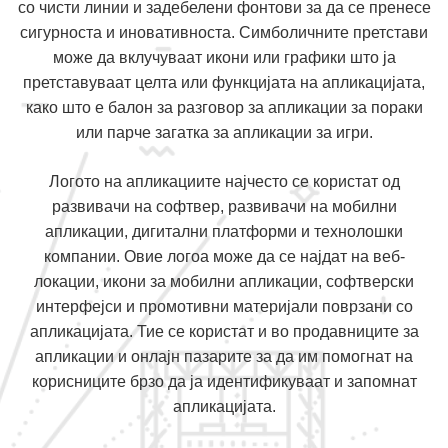
со чисти линии и задебелени фонтови за да се пренесе
сигурноста и иновативноста. Симболичните претстави
може да вклучуваат икони или графики што ја
претставуваат целта или функцијата на апликацијата,
како што е балон за разговор за апликации за пораки
или парче загатка за апликации за игри.
Логото на апликациите најчесто се користат од
развивачи на софтвер, развивачи на мобилни
апликации, дигитални платформи и технолошки
компании. Овие логоа може да се најдат на веб-
локации, икони за мобилни апликации, софтверски
интерфејси и промотивни материјали поврзани со
апликацијата. Тие се користат и во продавниците за
апликации и онлајн пазарите за да им помогнат на
корисниците брзо да ја идентификуваат и запомнат
апликацијата.