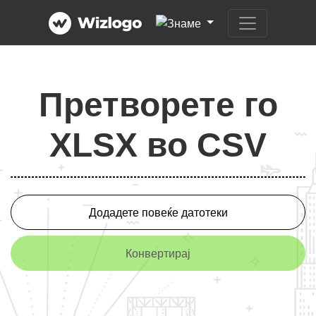
Претворете го
XLSX во CSV
Додадете повеќе датотеки
Конвертирај