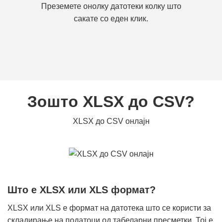
Преземете онолку датотеки колку што
сакате со еден клик.
Зошто XLSX до CSV?
XLSX до CSV онлајн
Што е XLSX или XLS формат?
XLSX или XLS е формат на датотека што се користи за
складирање на податоци од табеларни пресметки. Тој е