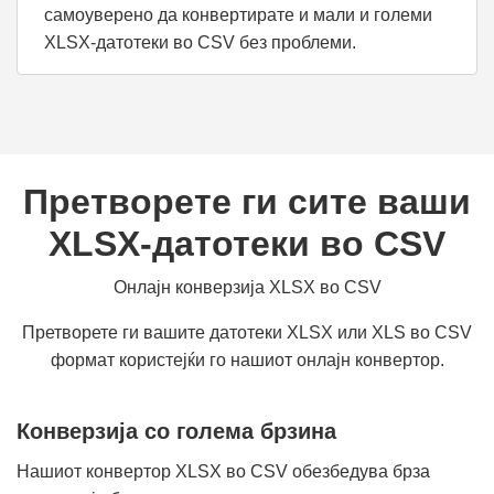
самоуверено да конвертирате и мали и големи
XLSX-датотеки во CSV без проблеми.
Претворете ги сите ваши
XLSX-датотеки во CSV
Онлајн конверзија XLSX во CSV
Претворете ги вашите датотеки XLSX или XLS во CSV
формат користејќи го нашиот онлајн конвертор.
Конверзија со голема брзина
Нашиот конвертор XLSX во CSV обезбедува брза