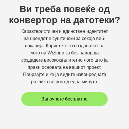
Ви треба повеќе од
конвертор на датотеки?
Карактеристичен и единствен идентитет
на брендот е суштински за секоја веб-
локација. Користете го создавачот на
лого на Wizlogo за без напор да
создадете висококвалитетно лого што ја
прави основата на вашиот проект.
Побрзајте и ќе ја видите извонредната
разлика во рок од една минута.
Започнете бесплатно