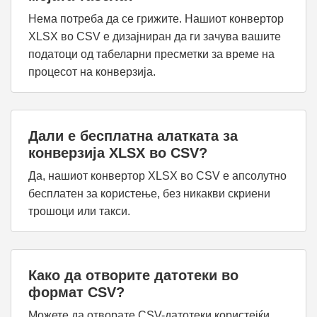
Нема потреба да се грижите. Нашиот конвертор
XLSX во CSV е дизајниран да ги зачува вашите
податоци од табеларни пресметки за време на
процесот на конверзија.
Дали е бесплатна алатката за
конверзија XLSX во CSV?
Да, нашиот конвертор XLSX во CSV е апсолутно
бесплатен за користење, без никакви скриени
трошоци или такси.
Како да отворите датотеки во
формат CSV?
Можете да отворате CSV-датотеки користејќи