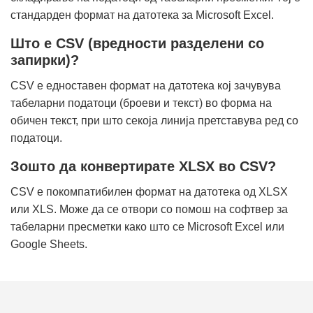
стандарден формат на датотека за Microsoft Excel.
Што е CSV (вредности разделени со
запирки)?
CSV е едноставен формат на датотека кој зачувува
табеларни податоци (броеви и текст) во форма на
обичен текст, при што секоја линија претставува ред со
податоци.
Зошто да конвертирате XLSX во CSV?
CSV е покомпатибилен формат на датотека од XLSX
или XLS. Може да се отвори со помош на софтвер за
табеларни пресметки како што се Microsoft Excel или
Google Sheets.