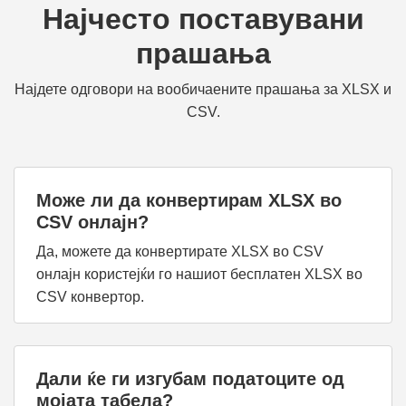
Најчесто поставувани
прашања
Најдете одговори на вообичаените прашања за XLSX и
CSV.
Може ли да конвертирам XLSX во
CSV онлајн?
Да, можете да конвертирате XLSX во CSV
онлајн користејќи го нашиот бесплатен XLSX во
CSV конвертор.
Дали ќе ги изгубам податоците од
мојата табела?