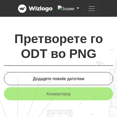
Претворете го
ODT во PNG
Додадете повеќе датотеки
Конвертирај