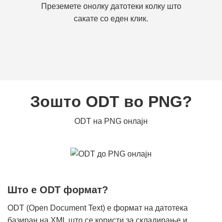
Преземете онолку датотеки колку што
сакате со еден клик.
Зошто ODT во PNG?
ODT на PNG онлајн
Што е ODT формат?
ODT (Open Document Text) е формат на датотека
базиран на XML што се користи за складирање и