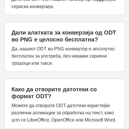
сериска конверзија.
Дали алатката за конверзија од ODT
во PNG е целосно бесплатна?
Да, нашиот ODT во PNG конвертор е апсолутно
бесплатен за употреба, без никакви скриени
трошоци или такси.
Како да отворите датотеки со
формат ODT?
Можете да отворате ODT-датотеки користејќи
различни апликации за обработка на текст, како
што се LibreOffice, OpenOffice или Microsoft Word.