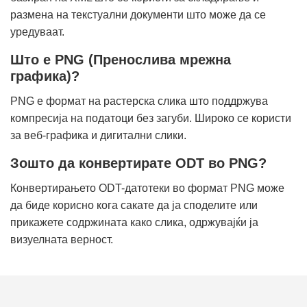
размена на текстуални документи што може да се
уредуваат.
Што е PNG (Пренослива мрежна
графика)?
PNG е формат на растерска слика што поддржува
компресија на податоци без загуби. Широко се користи
за веб-графика и дигитални слики.
Зошто да конвертирате ODT во PNG?
Конвертирањето ODT-датотеки во формат PNG може
да биде корисно кога сакате да ја споделите или
прикажете содржината како слика, одржувајќи ја
визуелната верност.