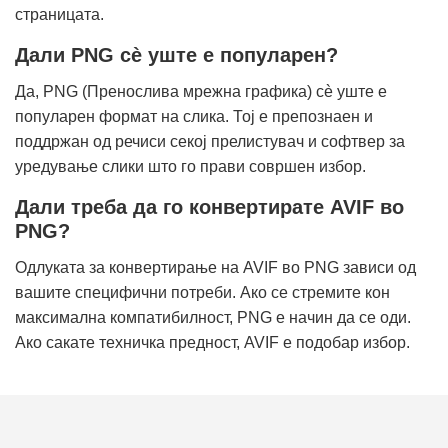
страницата.
Дали PNG сè уште е популарен?
Да, PNG (Пренослива мрежна графика) сè уште е
популарен формат на слика. Тој е препознаен и
поддржан од речиси секој прелистувач и софтвер за
уредување слики што го прави совршен избор.
Дали треба да го конвертирате AVIF во
PNG?
Одлуката за конвертирање на AVIF во PNG зависи од
вашите специфични потреби. Ако се стремите кон
максимална компатибилност, PNG е начин да се оди.
Ако сакате техничка предност, AVIF е подобар избор.