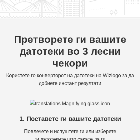
Претворете ги вашите
датотеки во 3 лесни
чекори
Користете го конверторот на датотеки на Wizlogo за да
добиете инстант резултати
1. Поставете ги вашите датотеки
Повлечете и испуштете ги или изберете
ги датотеките што сакате да ги