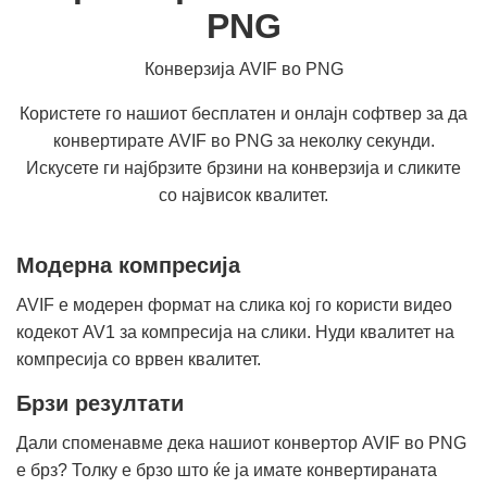
PNG
Конверзија AVIF во PNG
Користете го нашиот бесплатен и онлајн софтвер за да
конвертирате AVIF во PNG за неколку секунди.
Искусете ги најбрзите брзини на конверзија и сликите
со највисок квалитет.
Модерна компресија
AVIF е модерен формат на слика кој го користи видео
кодекот AV1 за компресија на слики. Нуди квалитет на
компресија со врвен квалитет.
Брзи резултати
Дали споменавме дека нашиот конвертор AVIF во PNG
е брз? Толку е брзо што ќе ја имате конвертираната