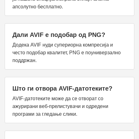
апсолутно бесплатно.
Дали AVIF е подобар од PNG?
Додека AVIF нуди супериорна компресија и
често подобар квалитет, PNG е поуниверзално
поддржан.
Што ги отвора AVIF-датотеките?
AVIF-датотеките може да се отворат со
ажурирани веб-прелистувачи и одредени
програми за гледање слики.