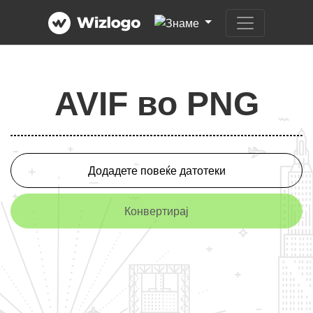
AVIF во PNG
Додадете повеќе датотеки
Конвертирај