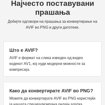
Најчесто поставувани
прашања
Добијте одговори на прашања за конвертирање на
AVIF во PNG и други датотеки.
Што е AVIF?
AVIF е формат на слика изведен од видео
кодекот AV1, кој нуди модерни можности за
компресија.
Како да конвертирате AVIF во PNG?
Можете да конвертирате AVIF во PNG користејќи
ја нашата специјализирана онлајн алатка