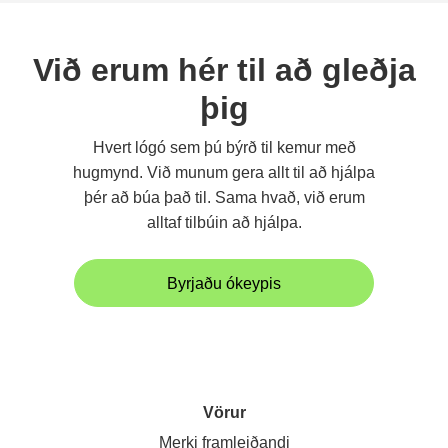
Við erum hér til að gleðja
þig
Hvert lógó sem þú býrð til kemur með
hugmynd. Við munum gera allt til að hjálpa
þér að búa það til. Sama hvað, við erum
alltaf tilbúin að hjálpa.
Byrjaðu ókeypis
Vörur
Merki framleiðandi