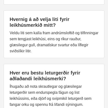
Hvernig á að velja liti fyrir
leikhúsmerkið mitt?
Veldu liti sem kalla fram andrúmsloftið og tilfinningar
sem tengjast leikhúsi, eins og ríkur rauður,
glæsilegur gull, dramatískur svartur eða líflegir
sviðslíkir litir.
Hver eru bestu leturgerðir fyrir
aðlaðandi leikhúsmerki?
Íhugaðu að nota skrautlegar og glæsilegar
leturgerðir sem endurspegla fágun og list
leikhússins, eða djörf og svipmikil leturgerð sem
fangar orku og spennu frá lifandi sýningum.