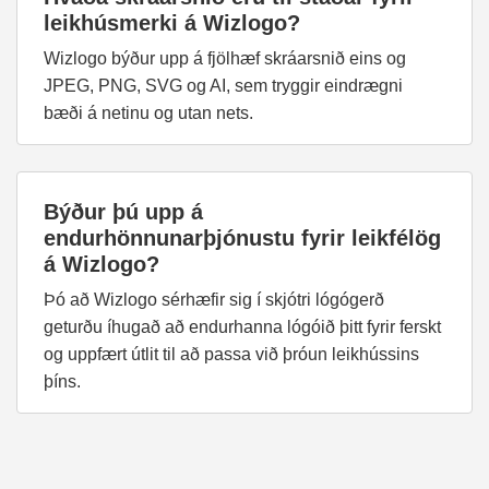
leikhúsmerki á Wizlogo?
Wizlogo býður upp á fjölhæf skráarsnið eins og
JPEG, PNG, SVG og AI, sem tryggir eindrægni
bæði á netinu og utan nets.
Býður þú upp á
endurhönnunarþjónustu fyrir leikfélög
á Wizlogo?
Þó að Wizlogo sérhæfir sig í skjótri lógógerð
geturðu íhugað að endurhanna lógóið þitt fyrir ferskt
og uppfært útlit til að passa við þróun leikhússins
þíns.