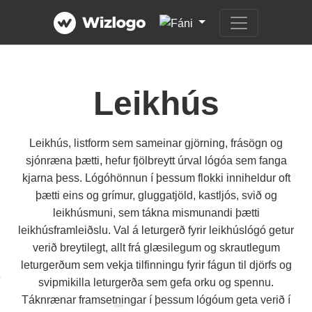
Leikhús
Leikhús, listform sem sameinar gjörning, frásögn og
sjónræna þætti, hefur fjölbreytt úrval lógóa sem fanga
kjarna þess. Lógóhönnun í þessum flokki inniheldur oft
þætti eins og grímur, gluggatjöld, kastljós, svið og
leikhúsmuni, sem tákna mismunandi þætti
leikhúsframleiðslu. Val á leturgerð fyrir leikhúslógó getur
verið breytilegt, allt frá glæsilegum og skrautlegum
leturgerðum sem vekja tilfinningu fyrir fágun til djörfs og
svipmikilla leturgerða sem gefa orku og spennu.
Táknrænar framsetningar í þessum lógóum geta verið í