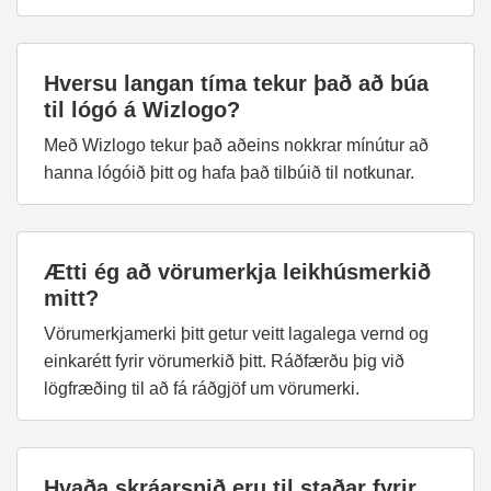
Hversu langan tíma tekur það að búa
til lógó á Wizlogo?
Með Wizlogo tekur það aðeins nokkrar mínútur að
hanna lógóið þitt og hafa það tilbúið til notkunar.
Ætti ég að vörumerkja leikhúsmerkið
mitt?
Vörumerkjamerki þitt getur veitt lagalega vernd og
einkarétt fyrir vörumerkið þitt. Ráðfærðu þig við
lögfræðing til að fá ráðgjöf um vörumerki.
Hvaða skráarsnið eru til staðar fyrir