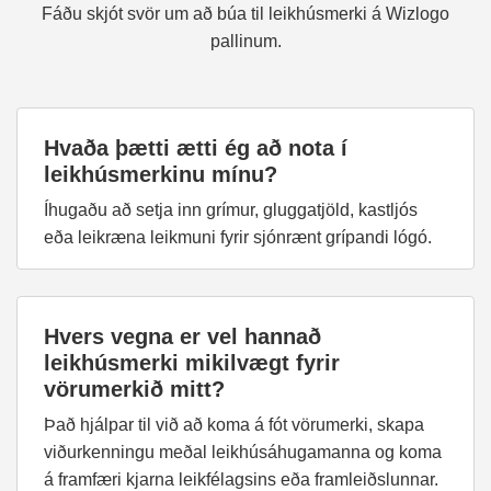
Fáðu skjót svör um að búa til leikhúsmerki á Wizlogo
pallinum.
Hvaða þætti ætti ég að nota í
leikhúsmerkinu mínu?
Íhugaðu að setja inn grímur, gluggatjöld, kastljós
eða leikræna leikmuni fyrir sjónrænt grípandi lógó.
Hvers vegna er vel hannað
leikhúsmerki mikilvægt fyrir
vörumerkið mitt?
Það hjálpar til við að koma á fót vörumerki, skapa
viðurkenningu meðal leikhúsáhugamanna og koma
á framfæri kjarna leikfélagsins eða framleiðslunnar.