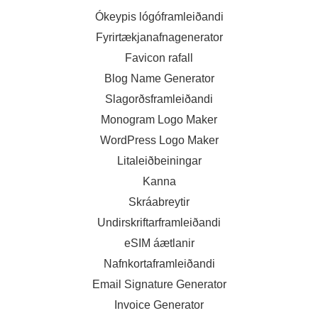
Ókeypis lógóframleiðandi
Fyrirtækjanafnagenerator
Favicon rafall
Blog Name Generator
Slagorðsframleiðandi
Monogram Logo Maker
WordPress Logo Maker
Litaleiðbeiningar
Kanna
Skráabreytir
Undirskriftarframleiðandi
eSIM áætlanir
Nafnkortaframleiðandi
Email Signature Generator
Invoice Generator