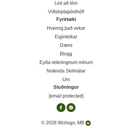
Leit að léni
Viðskiptapósthólf
Fyrirtæki
Hvernig það virkar
Eiginleikar
Dæmi
Blogg
Eyða reikningnum mínum
Notenda Skilmálar
Um
Stuðningur
[email protected]
© 2026 Wizlogo, MB