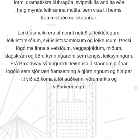
formi dramatískra látbragða, svipmikilla andlita eða
helgimynda leikrænna mótífa, sem vísa til heims
frammistöðu og sköpunar.
Leikhúsmerki eru almennt notuð af leikfélögum,
leiklistarskólum, sviðslistasamtökum og leikhúsum. Þessi
lógó má finna á vefsíðum, veggspjöldum, miðum,
dagskrám og öðru kynningarefni sem tengist leiksýningum.
Frá Broadway sýningum til leikhúsa á staðnum þjónar
lógóið sem sjónræn framsetning á gjörningnum og hjálpar
til við að koma á fót auðkenni vörumerkis og
viðurkenningu.