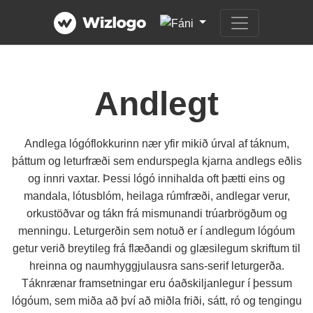
Andlegt
Andlega lógóflokkurinn nær yfir mikið úrval af táknum,
þáttum og leturfræði sem endurspegla kjarna andlegs eðlis
og innri vaxtar. Þessi lógó innihalda oft þætti eins og
mandala, lótusblóm, heilaga rúmfræði, andlegar verur,
orkustöðvar og tákn frá mismunandi trúarbrögðum og
menningu. Leturgerðin sem notuð er í andlegum lógóum
getur verið breytileg frá flæðandi og glæsilegum skriftum til
hreinna og naumhyggjulausra sans-serif leturgerða.
Táknrænar framsetningar eru óaðskiljanlegur í þessum
lógóum, sem miða að því að miðla friði, sátt, ró og tengingu