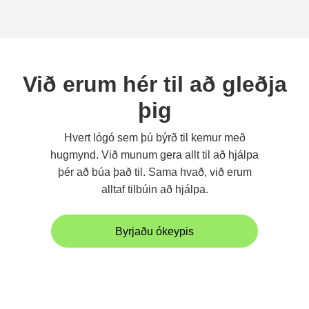
Við erum hér til að gleðja
þig
Hvert lógó sem þú býrð til kemur með
hugmynd. Við munum gera allt til að hjálpa
þér að búa það til. Sama hvað, við erum
alltaf tilbúin að hjálpa.
Byrjaðu ókeypis