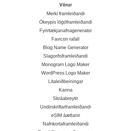
Vörur
Merki framleiðandi
Ókeypis lógóframleiðandi
Fyrirtækjanafnagenerator
Favicon rafall
Blog Name Generator
Slagorðsframleiðandi
Monogram Logo Maker
WordPress Logo Maker
Litaleiðbeiningar
Kanna
Skráabreytir
Undirskriftarframleiðandi
eSIM áætlanir
Nafnkortaframleiðandi