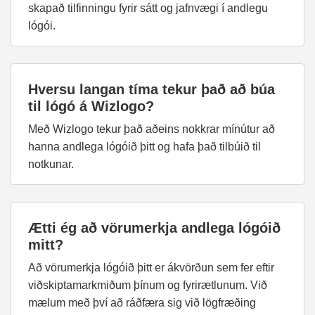
skapað tilfinningu fyrir sátt og jafnvægi í andlegu
lógói.
Hversu langan tíma tekur það að búa
til lógó á Wizlogo?
Með Wizlogo tekur það aðeins nokkrar mínútur að
hanna andlega lógóið þitt og hafa það tilbúið til
notkunar.
Ætti ég að vörumerkja andlega lógóið
mitt?
Að vörumerkja lógóið þitt er ákvörðun sem fer eftir
viðskiptamarkmiðum þínum og fyrirætlunum. Við
mælum með því að ráðfæra sig við lögfræðing