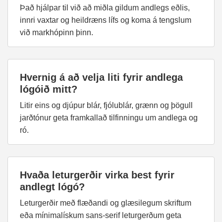
Það hjálpar til við að miðla gildum andlegs eðlis,
innri vaxtar og heildræns lífs og koma á tengslum
við markhópinn þinn.
Hvernig á að velja liti fyrir andlega
lógóið mitt?
Litir eins og djúpur blár, fjólublár, grænn og þögull
jarðtónur geta framkallað tilfinningu um andlega og
ró.
Hvaða leturgerðir virka best fyrir
andlegt lógó?
Leturgerðir með flæðandi og glæsilegum skriftum
eða mínimalískum sans-serif leturgerðum geta