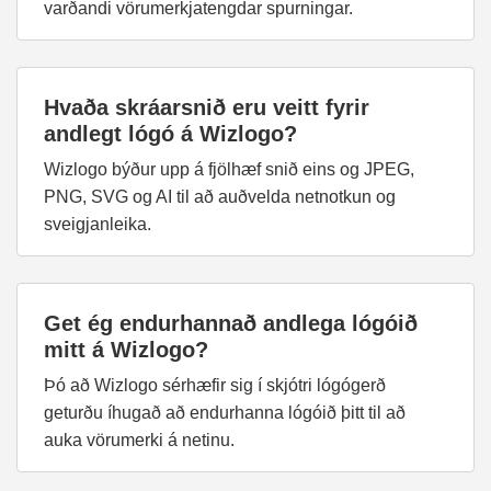
varðandi vörumerkjatengdar spurningar.
Hvaða skráarsnið eru veitt fyrir
andlegt lógó á Wizlogo?
Wizlogo býður upp á fjölhæf snið eins og JPEG,
PNG, SVG og AI til að auðvelda netnotkun og
sveigjanleika.
Get ég endurhannað andlega lógóið
mitt á Wizlogo?
Þó að Wizlogo sérhæfir sig í skjótri lógógerð
geturðu íhugað að endurhanna lógóið þitt til að
auka vörumerki á netinu.