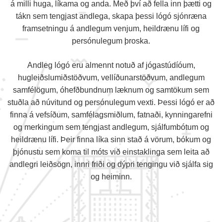
á milli huga, líkama og anda. Með því að fella inn þætti og
tákn sem tengjast andlega, skapa þessi lógó sjónræna
framsetningu á andlegum venjum, heildrænu lífi og
persónulegum þroska.
Andleg lógó eru almennt notuð af jógastúdíóum,
hugleiðslumiðstöðvum, vellíðunarstöðvum, andlegum
samfélögum, óhefðbundnum læknum og samtökum sem
stuðla að núvitund og persónulegum vexti. Þessi lógó er að
finna á vefsíðum, samfélagsmiðlum, fatnaði, kynningarefni
og merkingum sem tengjast andlegum, sjálfumbótum og
heildrænu lífi. Þeir finna líka sinn stað á vörum, bókum og
þjónustu sem koma til móts við einstaklinga sem leita að
andlegri leiðsögn, innri friði og dýpri tengingu við sjálfa sig
og heiminn.