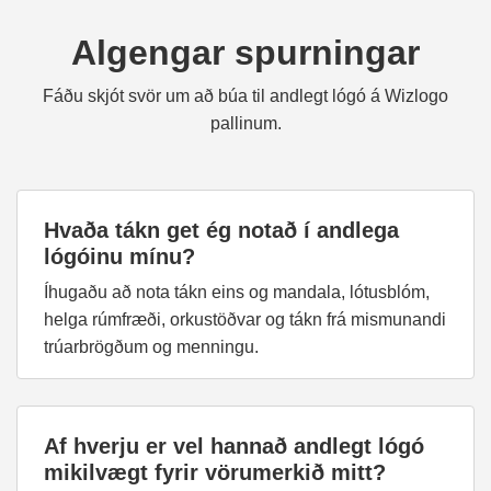
Algengar spurningar
Fáðu skjót svör um að búa til andlegt lógó á Wizlogo
pallinum.
Hvaða tákn get ég notað í andlega
lógóinu mínu?
Íhugaðu að nota tákn eins og mandala, lótusblóm,
helga rúmfræði, orkustöðvar og tákn frá mismunandi
trúarbrögðum og menningu.
Af hverju er vel hannað andlegt lógó
mikilvægt fyrir vörumerkið mitt?