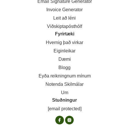
Email Signature Generator
Invoice Generator
Leit að léni
Viðskiptapósthólf
Fyrirtæki
Hvernig það virkar
Eiginleikar
Dæmi
Blogg
Eyða reikningnum mínum
Notenda Skilmálar
Um
Stuðningur
[email protected]