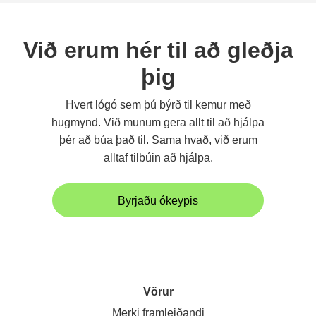
Við erum hér til að gleðja
þig
Hvert lógó sem þú býrð til kemur með
hugmynd. Við munum gera allt til að hjálpa
þér að búa það til. Sama hvað, við erum
alltaf tilbúin að hjálpa.
Byrjaðu ókeypis
Vörur
Merki framleiðandi