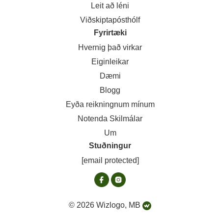
Leit að léni
Viðskiptapósthólf
Fyrirtæki
Hvernig það virkar
Eiginleikar
Dæmi
Blogg
Eyða reikningnum mínum
Notenda Skilmálar
Um
Stuðningur
[email protected]
© 2026 Wizlogo, MB