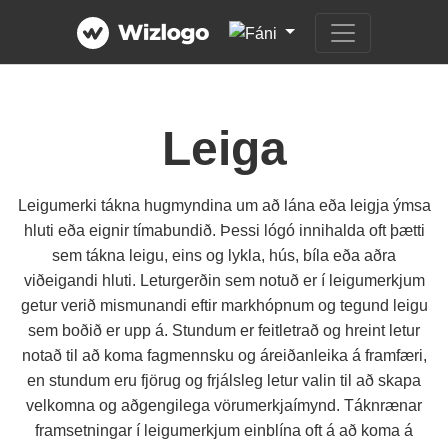
Leiga
Leigumerki tákna hugmyndina um að lána eða leigja ýmsa
hluti eða eignir tímabundið. Þessi lógó innihalda oft þætti
sem tákna leigu, eins og lykla, hús, bíla eða aðra
viðeigandi hluti. Leturgerðin sem notuð er í leigumerkjum
getur verið mismunandi eftir markhópnum og tegund leigu
sem boðið er upp á. Stundum er feitletrað og hreint letur
notað til að koma fagmennsku og áreiðanleika á framfæri,
en stundum eru fjörug og frjálsleg letur valin til að skapa
velkomna og aðgengilega vörumerkjaímynd. Táknrænar
framsetningar í leigumerkjum einblína oft á að koma á