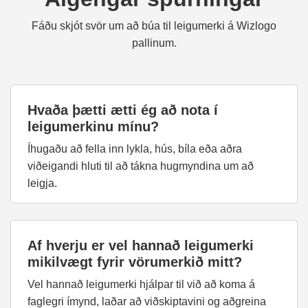
Fáðu skjót svör um að búa til leigumerki á Wizlogo
pallinum.
Hvaða þætti ætti ég að nota í
leigumerkinu mínu?
Íhugaðu að fella inn lykla, hús, bíla eða aðra
viðeigandi hluti til að tákna hugmyndina um að
leigja.
Af hverju er vel hannað leigumerki
mikilvægt fyrir vörumerkið mitt?
Vel hannað leigumerki hjálpar til við að koma á
faglegri ímynd, laðar að viðskiptavini og aðgreina