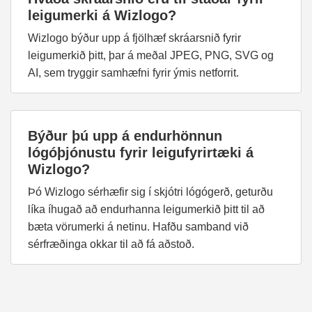
leigumerki á Wizlogo?
Wizlogo býður upp á fjölhæf skráarsnið fyrir
leigumerkið þitt, þar á meðal JPEG, PNG, SVG og
AI, sem tryggir samhæfni fyrir ýmis netforrit.
Býður þú upp á endurhönnun
lógóþjónustu fyrir leigufyrirtæki á
Wizlogo?
Þó Wizlogo sérhæfir sig í skjótri lógógerð, geturðu
líka íhugað að endurhanna leigumerkið þitt til að
bæta vörumerki á netinu. Hafðu samband við
sérfræðinga okkar til að fá aðstoð.