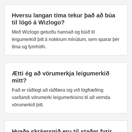
Hversu langan tíma tekur það að búa
til lógó á Wizlogo?
Með Wizlogo geturðu hannað og búið til
leigumerkið þitt á nokkrum mínútum, sem sparar þér
tíma og fyrirhöfn.
Ætti ég að vörumerkja leigumerkið
mitt?
Það er ráðlegt að ráðfæra sig við lögfræðing
varðandi vörumerki leigumerkisins til að vernda
vörumerkið þitt.
Hvaða skráarsnið eru til staðar fyrir