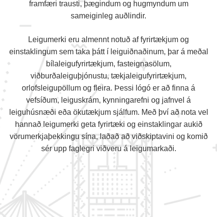
framfæri trausti, þægindum og hugmyndum um
sameiginleg auðlindir.
Leigumerki eru almennt notuð af fyrirtækjum og
einstaklingum sem taka þátt í leiguiðnaðinum, þar á meðal
bílaleigufyrirtækjum, fasteignasölum,
viðburðaleiguþjónustu, tækjaleigufyrirtækjum,
orlofsleigupöllum og fleira. Þessi lógó er að finna á
vefsíðum, leiguskrám, kynningarefni og jafnvel á
leiguhúsnæði eða ökutækjum sjálfum. Með því að nota vel
hannað leigumerki geta fyrirtæki og einstaklingar aukið
vörumerkjaþekkingu sína, laðað að viðskiptavini og komið
sér upp faglegri viðveru á leigumarkaði.