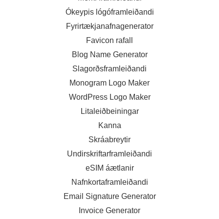
Ókeypis lógóframleiðandi
Fyrirtækjanafnagenerator
Favicon rafall
Blog Name Generator
Slagorðsframleiðandi
Monogram Logo Maker
WordPress Logo Maker
Litaleiðbeiningar
Kanna
Skráabreytir
Undirskriftarframleiðandi
eSIM áætlanir
Nafnkortaframleiðandi
Email Signature Generator
Invoice Generator