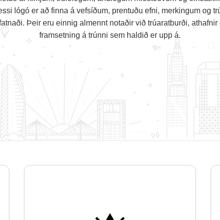
Þessi lógó er að finna á vefsíðum, prentuðu efni, merkingum og 
atnaði. Þeir eru einnig almennt notaðir við trúaratburði, athafni
framsetning á trúnni sem haldið er upp á.