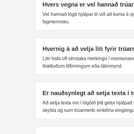
Hvers vegna er vel hannað trúar
Vel hannað lógó hjálpar til við að koma á s
fagmennsku.
Hvernig á að velja liti fyrir trúa
Litir hafa oft sérstaka merkingu í mismunand
tilætluðum tilfinningum eða táknmynd.
Er nauðsynlegt að setja texta í 
Að setja texta inn í lógóið þitt getur hjálpað
skylda og sum trúarmerki einblína eingöng