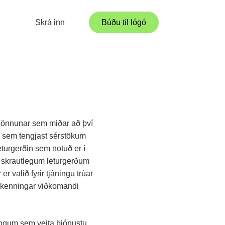
Skrá inn
Búðu til lógó
óhönnunar sem miðar að því
l sem tengjast sérstökum
turgerðin sem notuð er í
 skrautlegum leturgerðum
r valið fyrir tjáningu trúar
 kenningar viðkomandi
ingum sem veita þjónustu