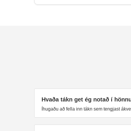
Hvaða tákn get ég notað í hönn
Íhugaðu að fella inn tákn sem tengjast ákve