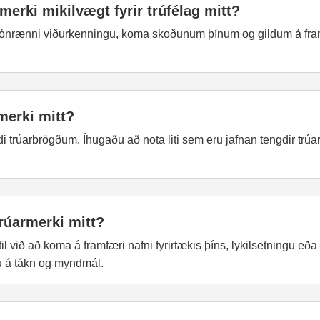
merki mikilvægt fyrir trúfélag mitt?
jónrænni viðurkenningu, koma skoðunum þínum og gildum á framfær
rmerki mitt?
i trúarbrögðum. Íhugaðu að nota liti sem eru jafnan tengdir trúar
trúarmerki mitt?
 til við að koma á framfæri nafni fyrirtækis þíns, lykilsetningu eða
u á tákn og myndmál.