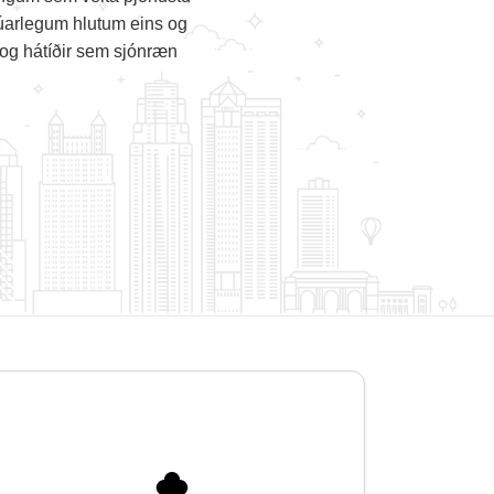
trúarlegum hlutum eins og
r og hátíðir sem sjónræn