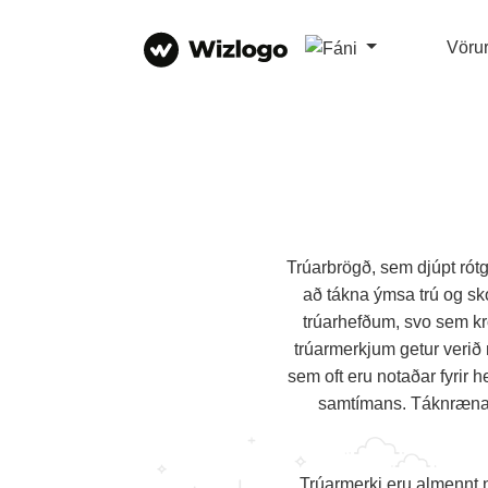
Vöru
Trúarbrögð, sem djúpt rót
að tákna ýmsa trú og sk
trúarhefðum, svo sem kr
trúarmerkjum getur veri
sem oft eru notaðar fyrir h
samtímans. Táknrænar
Trúarmerki eru almennt 