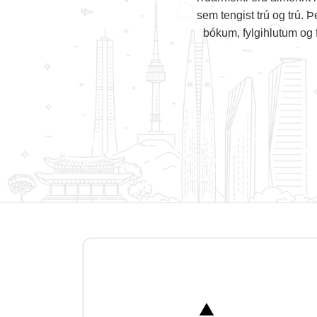
sem tengist trú og trú. 
bókum, fylgihlutum og f