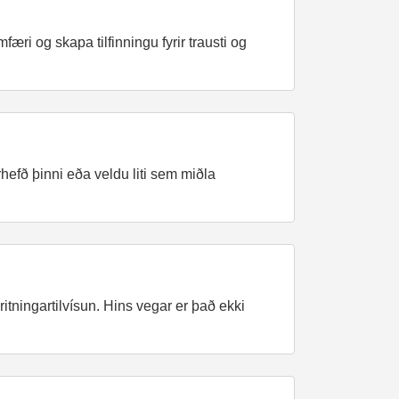
i og skapa tilfinningu fyrir trausti og
hefð þinni eða veldu liti sem miðla
 ritningartilvísun. Hins vegar er það ekki