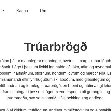
r
Kanna
Um
Trúarbrögð
gróinn þáttur mannlegrar menningar, hvetur til margs konar lóg
oðanir. Lógó í þessum flokki innihalda oft tákn, tákn og myndmá
ossum, hálfmánum, stjörnum, höndum, dýrum og margt fleira. Le
ð mismunandi eftir fyrirhuguðum skilaboðum, með glæsilegum og
efðbundnari og formlegri trúarbrögð, en hreint og nútímalegt letur e
 framsetningar í þessum lógóum endurspegla oft grunngildi og
trúarbragða, svo sem samúð, sátt, þekkingu og andlega.
notuð af kirkjum, trúfélögum, andlegum miðstöðvum og einstakl