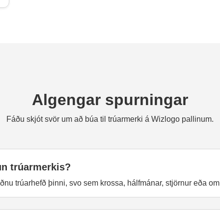
Algengar spurningar
Fáðu skjót svör um að búa til trúarmerki á Wizlogo pallinum.
un trúarmerkis?
ðnu trúarhefð þinni, svo sem krossa, hálfmánar, stjörnur eða om