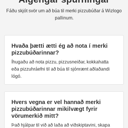
Fáðu skjót svör um að búa til merki pizzubúðar á Wizlogo
pallinum.
Hvaða þætti ætti ég að nota í merki
pizzubúðarinnar?
Íhugaðu að nota pizzu, pizzusneiðar, kokkahatta
eða pizzuhráefni til að búa til sjónrænt aðlaðandi
lógó.
Hvers vegna er vel hannað merki
pizzubúðarinnar mikilvægt fyrir
vörumerkið mitt?
Það hjálpar til við að laða að viðskiptavini, skapa