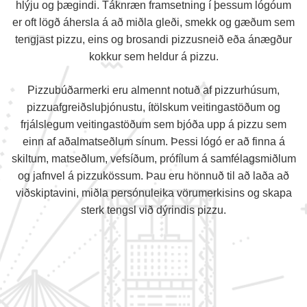
hlýju og þægindi. Táknræn framsetning í þessum lógóum
er oft lögð áhersla á að miðla gleði, smekk og gæðum sem
tengjast pizzu, eins og brosandi pizzusneið eða ánægður
kokkur sem heldur á pizzu.
Pizzubúðarmerki eru almennt notuð af pizzurhúsum,
pizzuafgreiðsluþjónustu, ítölskum veitingastöðum og
frjálslegum veitingastöðum sem bjóða upp á pizzu sem
einn af aðalmatseðlum sínum. Þessi lógó er að finna á
skiltum, matseðlum, vefsíðum, prófílum á samfélagsmiðlum
og jafnvel á pizzukössum. Þau eru hönnuð til að laða að
viðskiptavini, miðla persónuleika vörumerkisins og skapa
sterk tengsl við dýrindis pizzu.