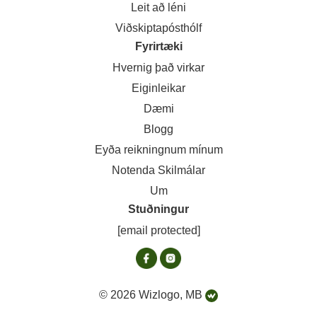
Leit að léni
Viðskiptapósthólf
Fyrirtæki
Hvernig það virkar
Eiginleikar
Dæmi
Blogg
Eyða reikningnum mínum
Notenda Skilmálar
Um
Stuðningur
[email protected]
© 2026 Wizlogo, MB