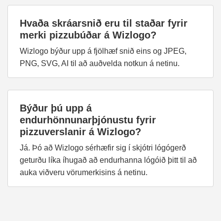
Hvaða skráarsnið eru til staðar fyrir
merki pizzubúðar á Wizlogo?
Wizlogo býður upp á fjölhæf snið eins og JPEG,
PNG, SVG, AI til að auðvelda notkun á netinu.
Býður þú upp á
endurhönnunarþjónustu fyrir
pizzuverslanir á Wizlogo?
Já. Þó að Wizlogo sérhæfir sig í skjótri lógógerð
geturðu líka íhugað að endurhanna lógóið þitt til að
auka viðveru vörumerkisins á netinu.