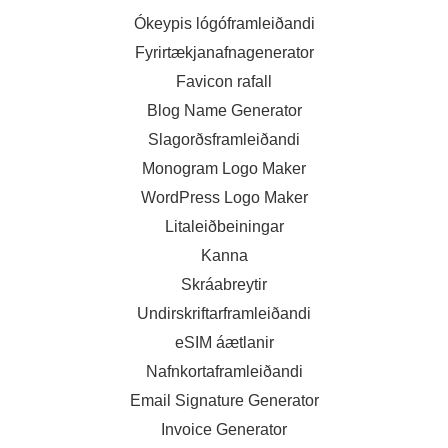
Ókeypis lógóframleiðandi
Fyrirtækjanafnagenerator
Favicon rafall
Blog Name Generator
Slagorðsframleiðandi
Monogram Logo Maker
WordPress Logo Maker
Litaleiðbeiningar
Kanna
Skráabreytir
Undirskriftarframleiðandi
eSIM áætlanir
Nafnkortaframleiðandi
Email Signature Generator
Invoice Generator