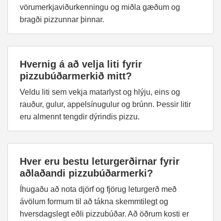
vörumerkjaviðurkenningu og miðla gæðum og
bragði pizzunnar þinnar.
Hvernig á að velja liti fyrir
pizzubúðarmerkið mitt?
Veldu liti sem vekja matarlyst og hlýju, eins og
rauður, gulur, appelsínugulur og brúnn. Þessir litir
eru almennt tengdir dýrindis pizzu.
Hver eru bestu leturgerðirnar fyrir
aðlaðandi pizzubúðarmerki?
Íhugaðu að nota djörf og fjörug leturgerð með
ávölum formum til að tákna skemmtilegt og
hversdagslegt eðli pizzubúðar. Að öðrum kosti er