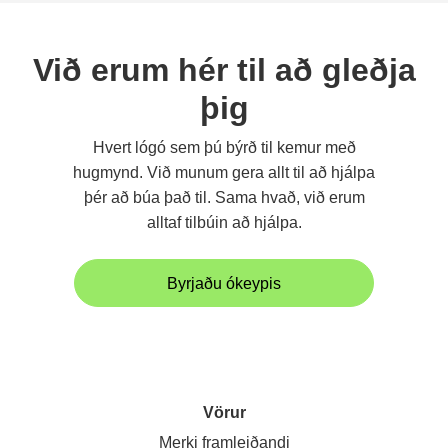
Við erum hér til að gleðja
þig
Hvert lógó sem þú býrð til kemur með
hugmynd. Við munum gera allt til að hjálpa
þér að búa það til. Sama hvað, við erum
alltaf tilbúin að hjálpa.
Byrjaðu ókeypis
Vörur
Merki framleiðandi