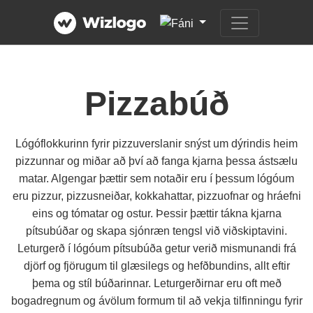
Pizzabúð
Lógóflokkurinn fyrir pizzuverslanir snýst um dýrindis heim
pizzunnar og miðar að því að fanga kjarna þessa ástsælu
matar. Algengar þættir sem notaðir eru í þessum lógóum
eru pizzur, pizzusneiðar, kokkahattar, pizzuofnar og hráefni
eins og tómatar og ostur. Þessir þættir tákna kjarna
pítsubúðar og skapa sjónræn tengsl við viðskiptavini.
Leturgerð í lógóum pítsubúða getur verið mismunandi frá
djörf og fjörugum til glæsilegs og hefðbundins, allt eftir
þema og stíl búðarinnar. Leturgerðirnar eru oft með
bogadregnum og ávölum formum til að vekja tilfinningu fyrir