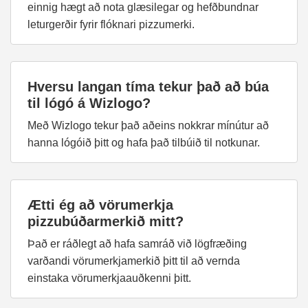
einnig hægt að nota glæsilegar og hefðbundnar
leturgerðir fyrir flóknari pizzumerki.
Hversu langan tíma tekur það að búa
til lógó á Wizlogo?
Með Wizlogo tekur það aðeins nokkrar mínútur að
hanna lógóið þitt og hafa það tilbúið til notkunar.
Ætti ég að vörumerkja
pizzubúðarmerkið mitt?
Það er ráðlegt að hafa samráð við lögfræðing
varðandi vörumerkjamerkið þitt til að vernda
einstaka vörumerkjaauðkenni þitt.