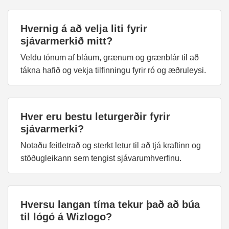
Hvernig á að velja liti fyrir
sjávarmerkið mitt?
Veldu tónum af bláum, grænum og grænblár til að
tákna hafið og vekja tilfinningu fyrir ró og æðruleysi.
Hver eru bestu leturgerðir fyrir
sjávarmerki?
Notaðu feitletrað og sterkt letur til að tjá kraftinn og
stöðugleikann sem tengist sjávarumhverfinu.
Hversu langan tíma tekur það að búa
til lógó á Wizlogo?