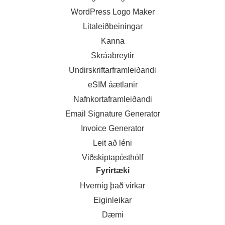
WordPress Logo Maker
Litaleiðbeiningar
Kanna
Skráabreytir
Undirskriftarframleiðandi
eSIM áætlanir
Nafnkortaframleiðandi
Email Signature Generator
Invoice Generator
Leit að léni
Viðskiptapósthólf
Fyrirtæki
Hvernig það virkar
Eiginleikar
Dæmi