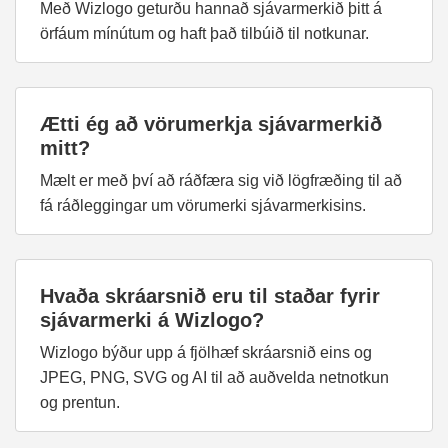
Með Wizlogo geturðu hannað sjávarmerkið þitt á
örfáum mínútum og haft það tilbúið til notkunar.
Ætti ég að vörumerkja sjávarmerkið
mitt?
Mælt er með því að ráðfæra sig við lögfræðing til að
fá ráðleggingar um vörumerki sjávarmerkisins.
Hvaða skráarsnið eru til staðar fyrir
sjávarmerki á Wizlogo?
Wizlogo býður upp á fjölhæf skráarsnið eins og
JPEG, PNG, SVG og AI til að auðvelda netnotkun
og prentun.