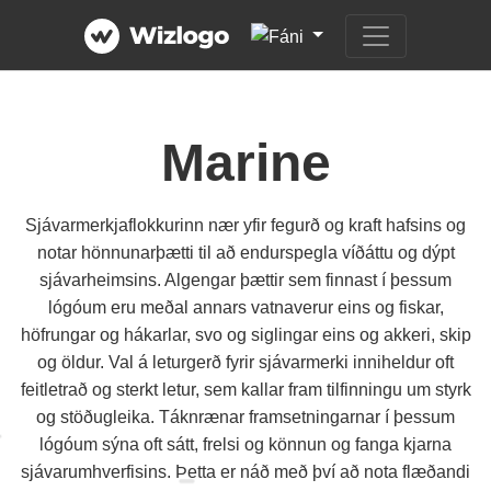
Marine
Sjávarmerkjaflokkurinn nær yfir fegurð og kraft hafsins og
notar hönnunarþætti til að endurspegla víðáttu og dýpt
sjávarheimsins. Algengar þættir sem finnast í þessum
lógóum eru meðal annars vatnaverur eins og fiskar,
höfrungar og hákarlar, svo og siglingar eins og akkeri, skip
og öldur. Val á leturgerð fyrir sjávarmerki inniheldur oft
feitletrað og sterkt letur, sem kallar fram tilfinningu um styrk
og stöðugleika. Táknrænar framsetningarnar í þessum
lógóum sýna oft sátt, frelsi og könnun og fanga kjarna
sjávarumhverfisins. Þetta er náð með því að nota flæðandi