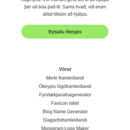
þér að búa það til. Sama hvað, við erum
alltaf tilbúin að hjálpa.
Byrjaðu ókeypis
Vörur
Merki framleiðandi
Ókeypis lógóframleiðandi
Fyrirtækjanafnagenerator
Favicon rafall
Blog Name Generator
Slagorðsframleiðandi
Monogram Logo Maker