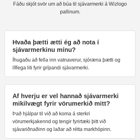
Fáðu skjót svör um að búa til sjávarmerki á Wizlogo
pallinum.
Hvaða þætti ætti ég að nota í
sjávarmerkinu mínu?
Íhugaðu að fella inn vatnaverur, sjóræna þætti og
líflega liti fyrir grípandi sjávarmerki.
Af hverju er vel hannað sjávarmerki
mikilvægt fyrir vörumerkið mitt?
Það hjálpar til við að koma á sterkri
vörumerkjakennd og tengir fyrirtæki þitt við
sjávariðnaðinn og laðar að rétta markhópinn.