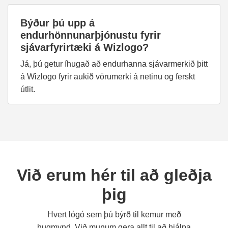
Býður þú upp á
endurhönnunarþjónustu fyrir
sjávarfyrirtæki á Wizlogo?
Já, þú getur íhugað að endurhanna sjávarmerkið þitt
á Wizlogo fyrir aukið vörumerki á netinu og ferskt
útlit.
Við erum hér til að gleðja
þig
Hvert lógó sem þú býrð til kemur með
hugmynd. Við munum gera allt til að hjálpa