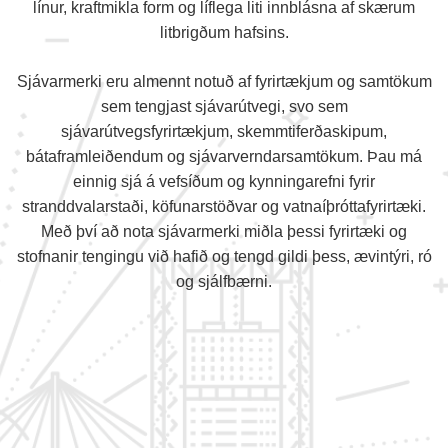
línur, kraftmikla form og líflega liti innblásna af skærum
litbrigðum hafsins.
Sjávarmerki eru almennt notuð af fyrirtækjum og samtökum
sem tengjast sjávarútvegi, svo sem
sjávarútvegsfyrirtækjum, skemmtiferðaskipum,
bátaframleiðendum og sjávarverndarsamtökum. Þau má
einnig sjá á vefsíðum og kynningarefni fyrir
stranddvalarstaði, köfunarstöðvar og vatnaíþróttafyrirtæki.
Með því að nota sjávarmerki miðla þessi fyrirtæki og
stofnanir tengingu við hafið og tengd gildi þess, ævintýri, ró
og sjálfbærni.