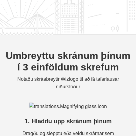
Umbreyttu skránum þínum
í 3 einföldum skrefum
Notaðu skráabreytir Wizlogo til að fá tafarlausar
niðurstöður
1. Hladdu upp skránum þínum
Dragðu og slepptu eða veldu skrárnar sem