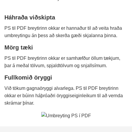
Háhraða viðskipta
PS til PDF breytirinn okkar er hannaður til að veita hraða
umbreytingu án þess að skerða gæði skjalanna þinna.
Mörg tæki
PS til PDF breytirinn okkar er samhæfður öllum tækjum,
þar á meðal tölvum, spjaldtölvum og snjallsímum.
Fullkomið öryggi
Við tökum gagnaöryggi alvarlega. PS til PDF breytirinn
okkar er búinn háþróaðri öryggiseiginleikum til að vernda
skrárnar þínar.