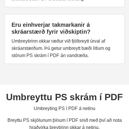
Eru einhverjar takmarkanir á
skráarstærð fyrir viðskiptin?
Umbreytirinn okkar ræður við fjölbreytt úrval af
skráarstærðum. Þú getur umbreytt bæði litlum og
stórum PS skrám í PDF án vandræða.
Umbreyttu PS skrám í PDF
Umbreyting PS í PDF á netinu
Breyttu PS skjölunum þínum í PDF snið með því að nota
hraðvirka breytirinn okkar á netinu.