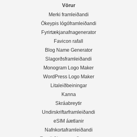
Vörur
Merki framleiðandi
Ókeypis lógóframleiðandi
Fyrirtækjanafnagenerator
Favicon rafall
Blog Name Generator
Slagorðsframleiðandi
Monogram Logo Maker
WordPress Logo Maker
Litaleiðbeiningar
Kanna
Skráabreytir
Undirskriftarframleiðandi
eSIM áætlanir
Nafnkortaframleiðandi