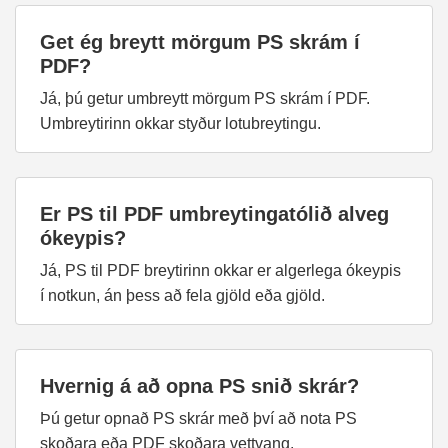
Get ég breytt mörgum PS skrám í
PDF?
Já, þú getur umbreytt mörgum PS skrám í PDF.
Umbreytirinn okkar styður lotubreytingu.
Er PS til PDF umbreytingatólið alveg
ókeypis?
Já, PS til PDF breytirinn okkar er algerlega ókeypis
í notkun, án þess að fela gjöld eða gjöld.
Hvernig á að opna PS snið skrár?
Þú getur opnað PS skrár með því að nota PS
skoðara eða PDF skoðara vettvang.