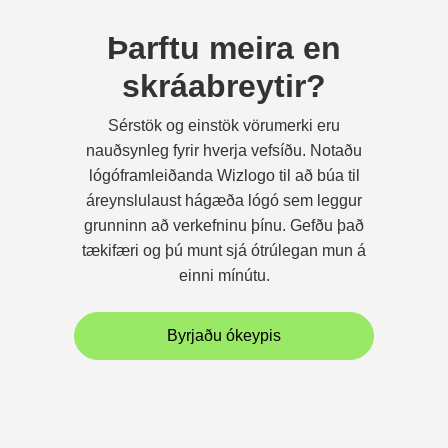
Þarftu meira en
skráabreytir?
Sérstök og einstök vörumerki eru
nauðsynleg fyrir hverja vefsíðu. Notaðu
lógóframleiðanda Wizlogo til að búa til
áreynslulaust hágæða lógó sem leggur
grunninn að verkefninu þínu. Gefðu það
tækifæri og þú munt sjá ótrúlegan mun á
einni mínútu.
Byrjaðu ókeypis