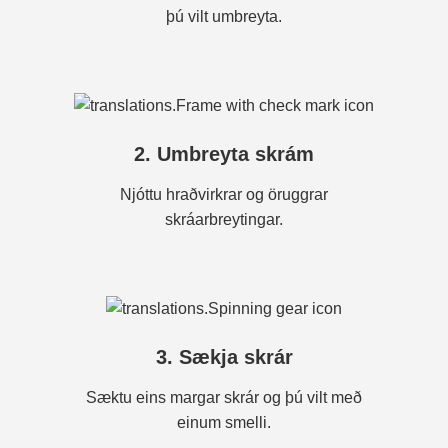
þú vilt umbreyta.
2. Umbreyta skrám
Njóttu hraðvirkrar og öruggrar
skráarbreytingar.
3. Sækja skrár
Sæktu eins margar skrár og þú vilt með
einum smelli.