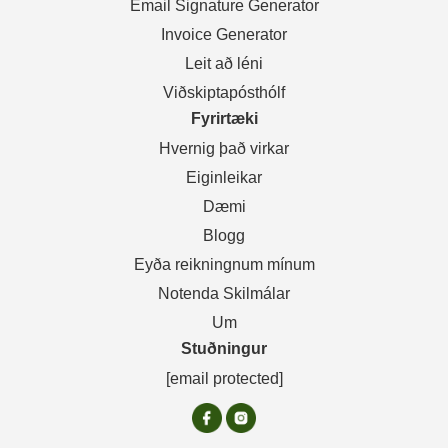
Email Signature Generator
Invoice Generator
Leit að léni
Viðskiptapósthólf
Fyrirtæki
Hvernig það virkar
Eiginleikar
Dæmi
Blogg
Eyða reikningnum mínum
Notenda Skilmálar
Um
Stuðningur
[email protected]