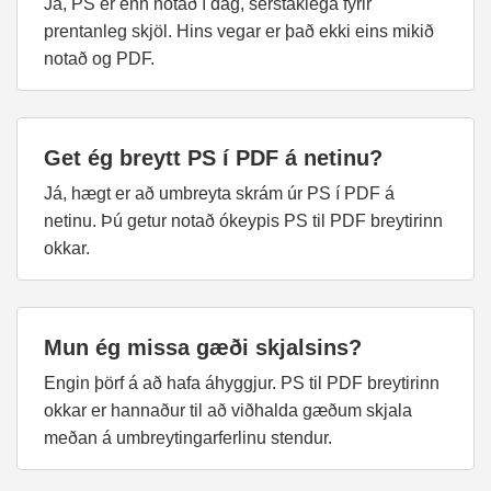
Já, PS er enn notað í dag, sérstaklega fyrir
prentanleg skjöl. Hins vegar er það ekki eins mikið
notað og PDF.
Get ég breytt PS í PDF á netinu?
Já, hægt er að umbreyta skrám úr PS í PDF á
netinu. Þú getur notað ókeypis PS til PDF breytirinn
okkar.
Mun ég missa gæði skjalsins?
Engin þörf á að hafa áhyggjur. PS til PDF breytirinn
okkar er hannaður til að viðhalda gæðum skjala
meðan á umbreytingarferlinu stendur.