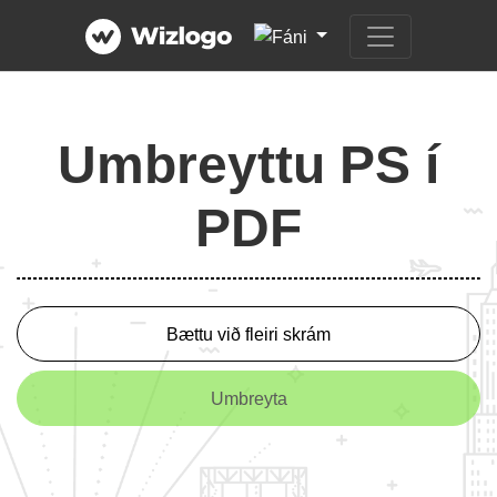
Umbreyttu PS í
PDF
Bættu við fleiri skrám
Umbreyta