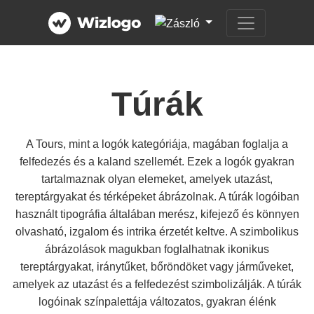
Túrák
A Tours, mint a logók kategóriája, magában foglalja a
felfedezés és a kaland szellemét. Ezek a logók gyakran
tartalmaznak olyan elemeket, amelyek utazást,
tereptárgyakat és térképeket ábrázolnak. A túrák logóiban
használt tipográfia általában merész, kifejező és könnyen
olvasható, izgalom és intrika érzetét keltve. A szimbolikus
ábrázolások magukban foglalhatnak ikonikus
tereptárgyakat, iránytűket, bőröndöket vagy járműveket,
amelyek az utazást és a felfedezést szimbolizálják. A túrák
logóinak színpalettája változatos, gyakran élénk