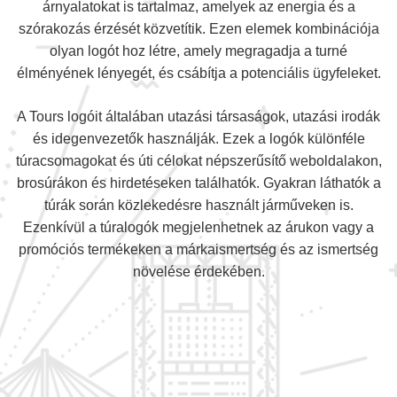
árnyalatokat is tartalmaz, amelyek az energia és a
szórakozás érzését közvetítik. Ezen elemek kombinációja
olyan logót hoz létre, amely megragadja a turné
élményének lényegét, és csábítja a potenciális ügyfeleket.
A Tours logóit általában utazási társaságok, utazási irodák
és idegenvezetők használják. Ezek a logók különféle
túracsomagokat és úti célokat népszerűsítő weboldalakon,
brosúrákon és hirdetéseken találhatók. Gyakran láthatók a
túrák során közlekedésre használt járműveken is.
Ezenkívül a túralogók megjelenhetnek az árukon vagy a
promóciós termékeken a márkaismertség és az ismertség
növelése érdekében.