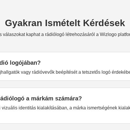
Gyakran Ismételt Kérdések
 válaszokat kaphat a rádiólogó létrehozásáról a Wizlogo platf
ádió logójában?
jhallgatók vagy rádióvevők beépítését a tetszetős logó érdekéb
t rádiólogó a márkám számára?
di vizuális identitás kialakításában, a márka ismertségének kia