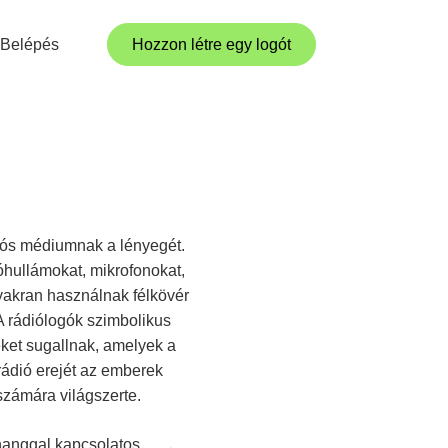
Belépés
Hozzon létre egy logót
iós médiumnak a lényegét.
óhullámokat, mikrofonokat,
gyakran használnak félkövér
 A rádiólogók szimbolikus
ket sugallnak, amelyek a
 rádió erejét az emberek
zámára világszerte.
 hanggal kapcsolatos