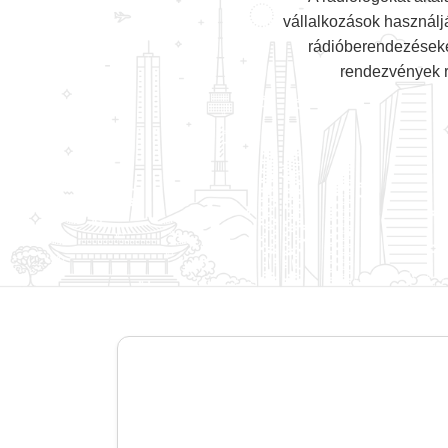
vállalkozások használj
rádióberendezéseke
rendezvények r