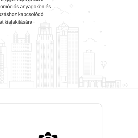
 promóciós anyagokon és
iózáshoz kapcsolódó
 kialakítására.