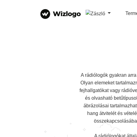
Term
A rádiólogók gyakran arr
Olyan elemeket tartalmazn
fejhallgatókat vagy rádióv
és olvasható betűtípusok
ábrázolásai tartalmazha
hang átvitelét és vétel
összekapcsolásában
A rádiólogókat álta