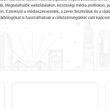
ák. Megtalálhatók weboldalakon, közösségi média profilokon,
n. Ezenkívül a médiaszervezetek, a zenei fesztiválok és a rád
ádiólogókat is használhatnak a célközönségükkel való kapcsolat