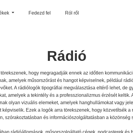
ékek
Fedezd fel
Ról ről
Rádió
a törekszenek, hogy megragadják ennek az időtlen kommunikác
ak, amelyek műsorszórást és hangot képviselnek, például rádi
evőket. A rádiólogók tipográfiai megválasztása eltérő lehet, de 
at, amelyek a tekintély és a professzionalizmus érzését keltik.
tnak olyan vizuális elemeket, amelyek hanghullámokat vagy jele
ét képviselik. Ezek a logók arra törekszenek, hogy közvetítsék a
, szórakoztatásban és információszolgáltatásban a közönség s
lában rádióállomások, műsorszolgáltató cégek, podcasterek és