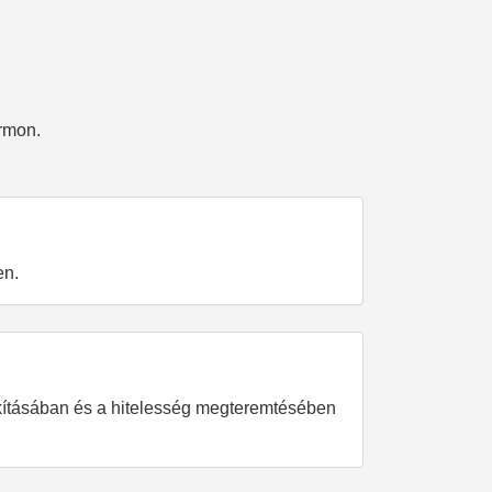
ormon.
en.
lakításában és a hitelesség megteremtésében