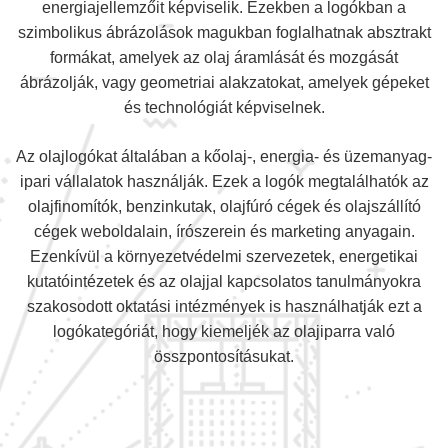
energiajellemzőit képviselik. Ezekben a logókban a
szimbolikus ábrázolások magukban foglalhatnak absztrakt
formákat, amelyek az olaj áramlását és mozgását
ábrázolják, vagy geometriai alakzatokat, amelyek gépeket
és technológiát képviselnek.
Az olajlogókat általában a kőolaj-, energia- és üzemanyag-
ipari vállalatok használják. Ezek a logók megtalálhatók az
olajfinomítók, benzinkutak, olajfúró cégek és olajszállító
cégek weboldalain, írószerein és marketing anyagain.
Ezenkívül a környezetvédelmi szervezetek, energetikai
kutatóintézetek és az olajjal kapcsolatos tanulmányokra
szakosodott oktatási intézmények is használhatják ezt a
logókategóriát, hogy kiemeljék az olajiparra való
összpontosításukat.