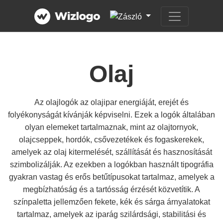
Olaj
Az olajlogók az olajipar energiáját, erejét és
folyékonyságát kívánják képviselni. Ezek a logók általában
olyan elemeket tartalmaznak, mint az olajtornyok,
olajcseppek, hordók, csővezetékek és fogaskerekek,
amelyek az olaj kitermelését, szállítását és hasznosítását
szimbolizálják. Az ezekben a logókban használt tipográfia
gyakran vastag és erős betűtípusokat tartalmaz, amelyek a
megbízhatóság és a tartósság érzését közvetítik. A
színpaletta jellemzően fekete, kék és sárga árnyalatokat
tartalmaz, amelyek az iparág szilárdsági, stabilitási és