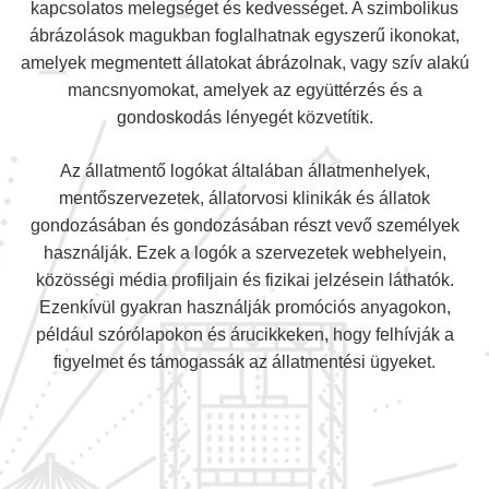
kapcsolatos melegséget és kedvességet. A szimbolikus
ábrázolások magukban foglalhatnak egyszerű ikonokat,
amelyek megmentett állatokat ábrázolnak, vagy szív alakú
mancsnyomokat, amelyek az együttérzés és a
gondoskodás lényegét közvetítik.
Az állatmentő logókat általában állatmenhelyek,
mentőszervezetek, állatorvosi klinikák és állatok
gondozásában és gondozásában részt vevő személyek
használják. Ezek a logók a szervezetek webhelyein,
közösségi média profiljain és fizikai jelzésein láthatók.
Ezenkívül gyakran használják promóciós anyagokon,
például szórólapokon és árucikkeken, hogy felhívják a
figyelmet és támogassák az állatmentési ügyeket.