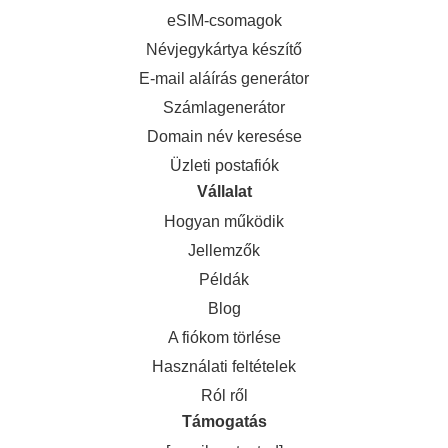
eSIM-csomagok
Névjegykártya készítő
E-mail aláírás generátor
Számlagenerátor
Domain név keresése
Üzleti postafiók
Vállalat
Hogyan működik
Jellemzők
Példák
Blog
A fiókom törlése
Használati feltételek
Ról ről
Támogatás