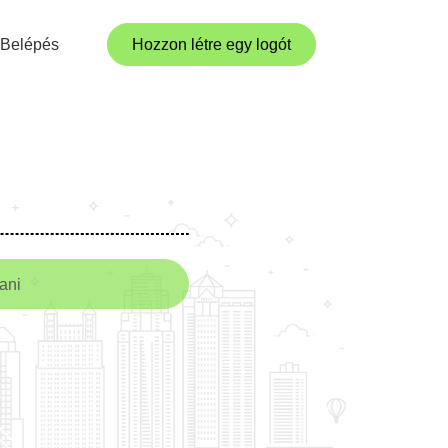
Belépés
Hozzon létre egy logót
tani