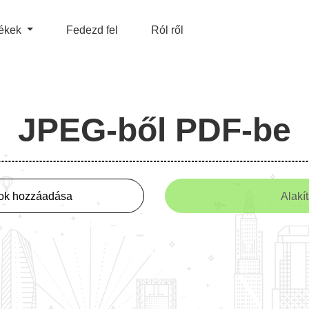
ékek
Fedezd fel
Ról ről
JPEG-ből PDF-be
lok hozzáadása
Alakí