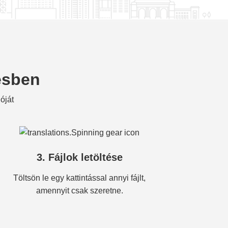
pésben
óját
3. Fájlok letöltése
Töltsön le egy kattintással annyi fájlt,
amennyit csak szeretne.