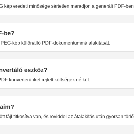
PEG kép eredeti minősége sértetlen maradjon a generált PDF-ben
F-be?
b JPEG-kép különálló PDF-dokumentummá alakítását.
nvertáló eszköz?
F konverterünket rejtett költségek nélkül.
taim?
t fájl titkosítva van, és röviddel az átalakítás után gyorsan törl