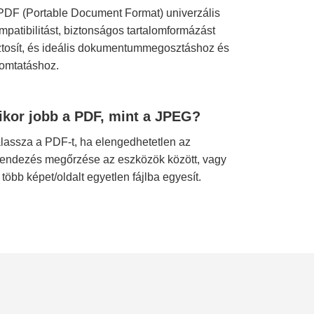
PDF (Portable Document Format) univerzális
mpatibilitást, biztonságos tartalomformázást
ztosít, és ideális dokumentummegosztáshoz és
omtatáshoz.
ikor jobb a PDF, mint a JPEG?
lassza a PDF-t, ha elengedhetetlen az
rendezés megőrzése az eszközök között, vagy
 több képet/oldalt egyetlen fájlba egyesít.