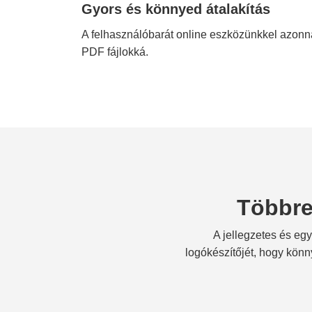
Gyors és könnyed átalakítás
A felhasználóbarát online eszközünkkel azonna
PDF fájlokká.
Többre
A jellegzetes és eg
logókészítőjét, hogy könn