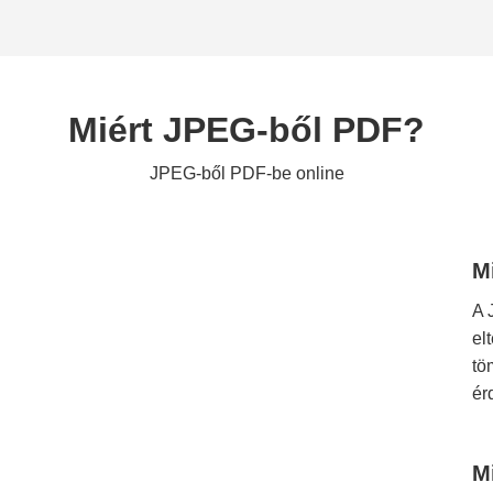
Miért JPEG-ből PDF?
JPEG-ből PDF-be online
M
A 
el
tö
ér
M