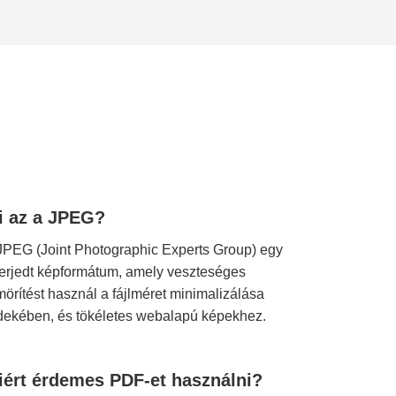
i az a JPEG?
JPEG (Joint Photographic Experts Group) egy
terjedt képformátum, amely veszteséges
mörítést használ a fájlméret minimalizálása
dekében, és tökéletes webalapú képekhez.
iért érdemes PDF-et használni?