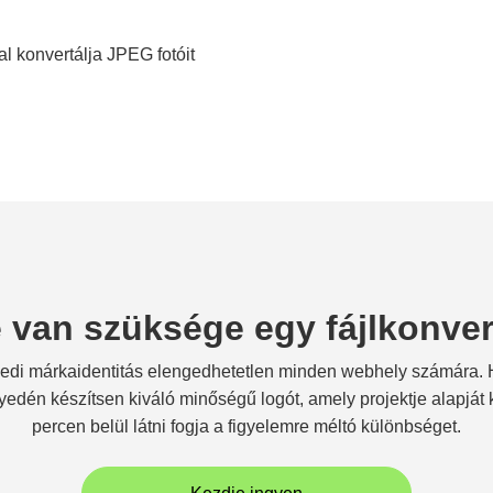
l konvertálja JPEG fotóit
 van szüksége egy fájlkonver
yedi márkaidentitás elengedhetetlen minden webhely számára.
yedén készítsen kiváló minőségű logót, amely projektje alapját k
percen belül látni fogja a figyelemre méltó különbséget.