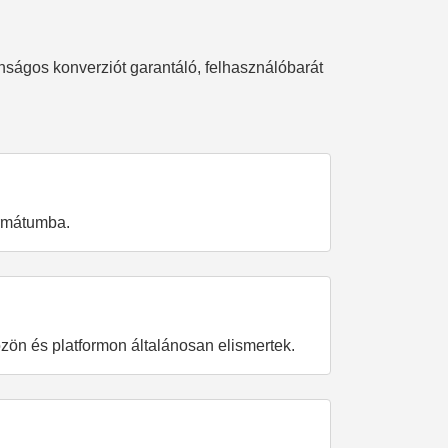
ságos konverziót garantáló, felhasználóbarát
ormátumba.
ön és platformon általánosan elismertek.