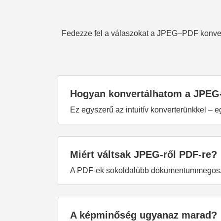
Fedezze fel a válaszokat a JPEG–PDF konvert
Hogyan konvertálhatom a JPEG
Ez egyszerű az intuitív konverterünkkel –
Miért váltsak JPEG-ről PDF-re?
A PDF-ek sokoldalúbb dokumentummegosztás
A képminőség ugyanaz marad?