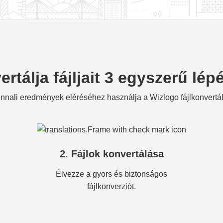
rtálja fájljait 3 egyszerű lé
nnali eredmények eléréséhez használja a Wizlogo fájlkonvertál
2. Fájlok konvertálása
Élvezze a gyors és biztonságos
fájlkonverziót.