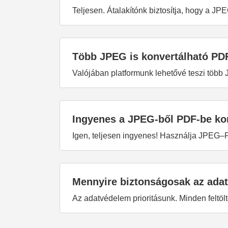
Teljesen. Átalakítónk biztosítja, hogy a J
Több JPEG is konvertálható PD
Valójában platformunk lehetővé teszi töb
Ingyenes a JPEG-ből PDF-be ko
Igen, teljesen ingyenes! Használja JPEG–PD
Mennyire biztonságosak az ada
Az adatvédelem prioritásunk. Minden feltöltöt