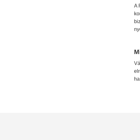
A 
ko
bi
ny
M
Vá
el
ha