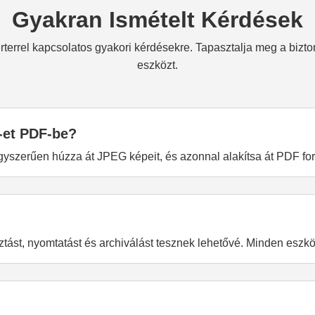
Gyakran Ismételt Kérdések
errel kapcsolatos gyakori kérdésekre. Tapasztalja meg a bizton
eszközt.
-et PDF-be?
 egyszerűen húzza át JPEG képeit, és azonnal alakítsa át PDF f
t, nyomtatást és archiválást tesznek lehetővé. Minden eszköz