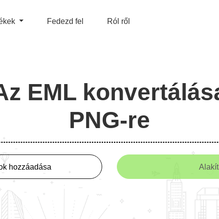
ékek
Fedezd fel
Ról ről
Az EML konvertálás
PNG-re
lok hozzáadása
Alakí