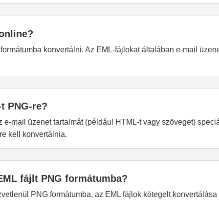
online?
ormátumba konvertálni. Az EML-fájlokat általában e-mail üzene
-t PNG-re?
e-mail üzenet tartalmát (például HTML-t vagy szöveget) speciá
 kell konvertálnia.
 EML fájlt PNG formátumba?
özvetlenül PNG formátumba, az EML fájlok kötegelt konvertálá