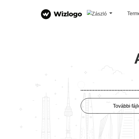
Term
További fáj