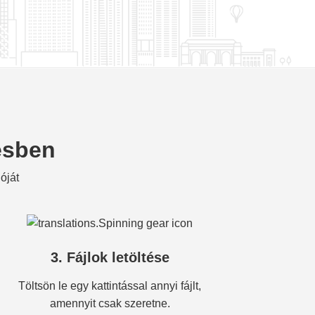
pésben
óját
3. Fájlok letöltése
Töltsön le egy kattintással annyi fájlt,
amennyit csak szeretne.