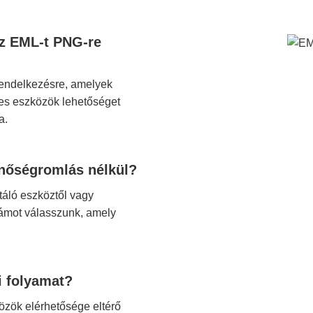
az EML-t PNG-re
 rendelkezésre, amelyek
es eszközök lehetőséget
a.
nőségromlás nélkül?
áló eszköztől vagy
számot válasszunk, amely
i folyamat?
zök elérhetősége eltérő