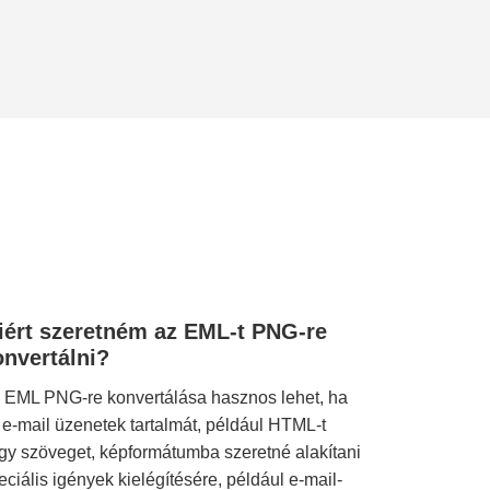
iért szeretném az EML-t PNG-re
onvertálni?
 EML PNG-re konvertálása hasznos lehet, ha
 e-mail üzenetek tartalmát, például HTML-t
gy szöveget, képformátumba szeretné alakítani
eciális igények kielégítésére, például e-mail-