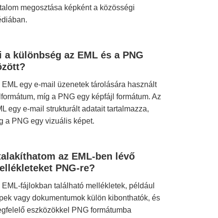
rtalom megosztása képként a közösségi
diában.
i a különbség az EML és a PNG
özött?
 EML egy e-mail üzenetek tárolására használt
jlformátum, míg a PNG egy képfájl formátum. Az
L egy e-mail strukturált adatait tartalmazza,
g a PNG egy vizuális képet.
talakíthatom az EML-ben lévő
ellékleteket PNG-re?
 EML-fájlokban található mellékletek, például
pek vagy dokumentumok külön kibonthatók, és
gfelelő eszközökkel PNG formátumba