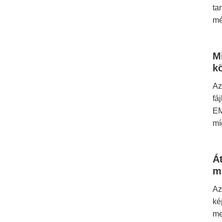
ta
mé
M
k
Az
fá
EM
mí
Á
m
Az
ké
me