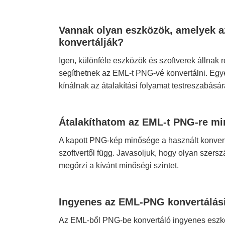
Vannak olyan eszközök, amelyek 
konvertálják?
Igen, különféle eszközök és szoftverek állnak
segíthetnek az EML-t PNG-vé konvertálni. Egy
kínálnak az átalakítási folyamat testreszabásár
Átalakíthatom az EML-t PNG-re mi
A kapott PNG-kép minősége a használt konvert
szoftvertől függ. Javasoljuk, hogy olyan szer
megőrzi a kívánt minőségi szintet.
Ingyenes az EML-PNG konvertálás
Az EML-ből PNG-be konvertáló ingyenes eszkö