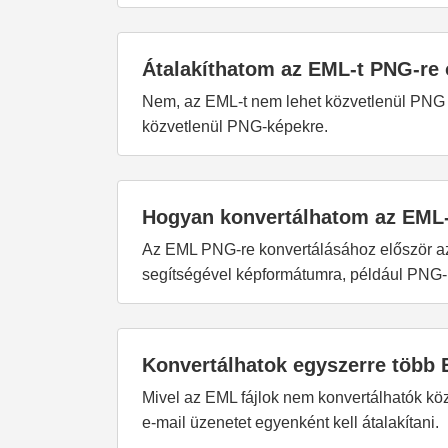
Átalakíthatom az EML-t PNG-re 
Nem, az EML-t nem lehet közvetlenül PNG f
közvetlenül PNG-képekre.
Hogyan konvertálhatom az EML
Az EML PNG-re konvertálásához először az 
segítségével képformátumra, például PNG-re
Konvertálhatok egyszerre több
Mivel az EML fájlok nem konvertálhatók k
e-mail üzenetet egyenként kell átalakítani.