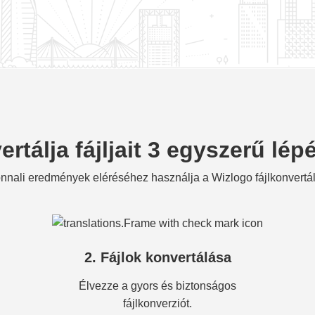
rtálja fájljait 3 egyszerű lé
nnali eredmények eléréséhez használja a Wizlogo fájlkonvertál
2. Fájlok konvertálása
Élvezze a gyors és biztonságos
fájlkonverziót.