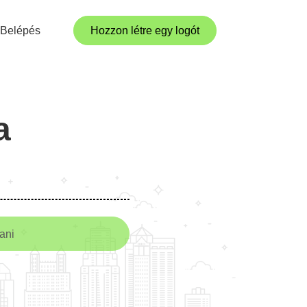
Belépés
Hozzon létre egy logót
a
tani