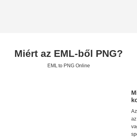
Miért az EML-ből PNG?
EML to PNG Online
M
k
Az
az
va
sp