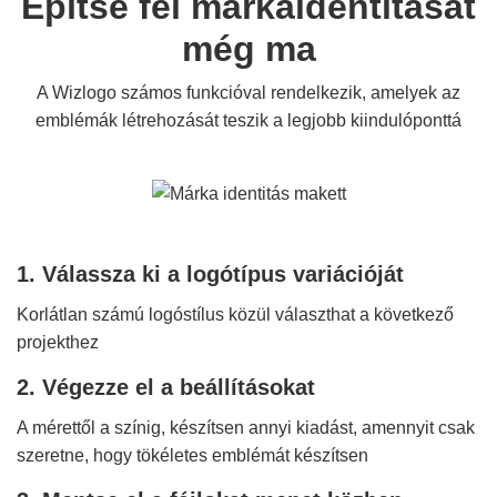
Építse fel márkaidentitását
még ma
A Wizlogo számos funkcióval rendelkezik, amelyek az
emblémák létrehozását teszik a legjobb kiindulóponttá
1. Válassza ki a logótípus variációját
Korlátlan számú logóstílus közül választhat a következő
projekthez
2. Végezze el a beállításokat
A mérettől a színig, készítsen annyi kiadást, amennyit csak
szeretne, hogy tökéletes emblémát készítsen