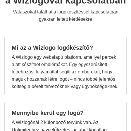
a Wizlogóval kapcsolatban
Válaszokat találhat a logókészítéssel kapcsolatban
gyakran feltett kérdésekre
Mi az a Wizlogo logókészítő?
A Wizlogo egy webalapú platform, amellyel percek
alatt készíthet emblémákat. Egy egyszerűsített
létrehozási folyamattal segíti az embereket, hogy
maguk hozzanak létre logót – nincs többé jelentős
költség a bérelt tervezőknek vagy ügynökségeknek.
Mennyibe kerül egy logó?
A Wizlogónál 2 különböző tervünk van. Az
Unlimitedhez havi előfizetés jár, ahol korlátlan