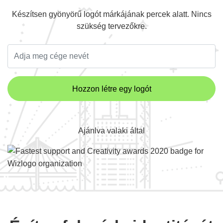
Készítsen gyönyörű logót márkájának percek alatt. Nincs
szükség tervezőkre.
Hozzon létre egy logót
Ajánlva valaki által