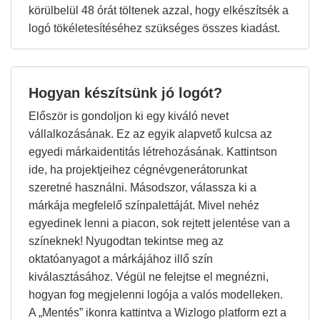
körülbelül 48 órát töltenek azzal, hogy elkészítsék a
logó tökéletesítéséhez szükséges összes kiadást.
Hogyan készítsünk jó logót?
Először is gondoljon ki egy kiváló nevet
vállalkozásának. Ez az egyik alapvető kulcsa az
egyedi márkaidentitás létrehozásának. Kattintson
ide, ha projektjeihez cégnévgenerátorunkat
szeretné használni. Másodszor, válassza ki a
márkája megfelelő színpalettáját. Mivel nehéz
egyedinek lenni a piacon, sok rejtett jelentése van a
színeknek! Nyugodtan tekintse meg az
oktatóanyagot a márkájához illő szín
kiválasztásához. Végül ne felejtse el megnézni,
hogyan fog megjelenni logója a valós modelleken.
A „Mentés” ikonra kattintva a Wizlogo platform ezt a