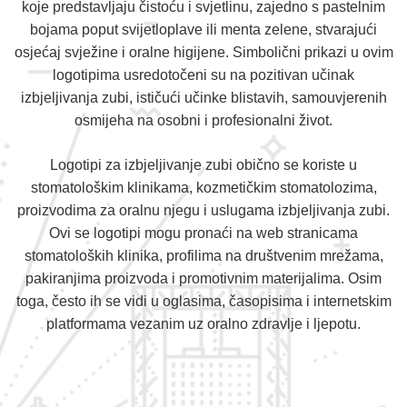
koje predstavljaju čistoću i svjetlinu, zajedno s pastelnim
bojama poput svijetloplave ili menta zelene, stvarajući
osjećaj svježine i oralne higijene. Simbolični prikazi u ovim
logotipima usredotočeni su na pozitivan učinak
izbjeljivanja zubi, ističući učinke blistavih, samouvjerenih
osmijeha na osobni i profesionalni život.
Logotipi za izbjeljivanje zubi obično se koriste u
stomatološkim klinikama, kozmetičkim stomatolozima,
proizvodima za oralnu njegu i uslugama izbjeljivanja zubi.
Ovi se logotipi mogu pronaći na web stranicama
stomatoloških klinika, profilima na društvenim mrežama,
pakiranjima proizvoda i promotivnim materijalima. Osim
toga, često ih se vidi u oglasima, časopisima i internetskim
platformama vezanim uz oralno zdravlje i ljepotu.