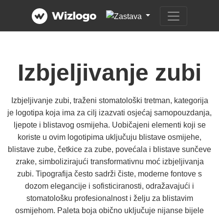
Izbjeljivanje zubi
Izbjeljivanje zubi, traženi stomatološki tretman, kategorija
je logotipa koja ima za cilj izazvati osjećaj samopouzdanja,
ljepote i blistavog osmijeha. Uobičajeni elementi koji se
koriste u ovim logotipima uključuju blistave osmijehe,
blistave zube, četkice za zube, povećala i blistave sunčeve
zrake, simbolizirajući transformativnu moć izbjeljivanja
zubi. Tipografija često sadrži čiste, moderne fontove s
dozom elegancije i sofisticiranosti, odražavajući i
stomatološku profesionalnost i želju za blistavim
osmijehom. Paleta boja obično uključuje nijanse bijele