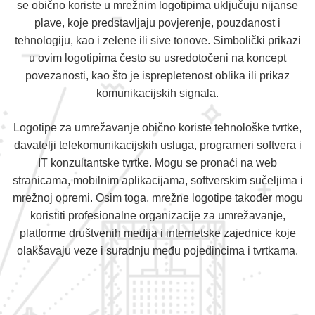
se obično koriste u mrežnim logotipima uključuju nijanse
plave, koje predstavljaju povjerenje, pouzdanost i
tehnologiju, kao i zelene ili sive tonove. Simbolički prikazi
u ovim logotipima često su usredotočeni na koncept
povezanosti, kao što je isprepletenost oblika ili prikaz
komunikacijskih signala.
Logotipe za umrežavanje obično koriste tehnološke tvrtke,
davatelji telekomunikacijskih usluga, programeri softvera i
IT konzultantske tvrtke. Mogu se pronaći na web
stranicama, mobilnim aplikacijama, softverskim sučeljima i
mrežnoj opremi. Osim toga, mrežne logotipe također mogu
koristiti profesionalne organizacije za umrežavanje,
platforme društvenih medija i internetske zajednice koje
olakšavaju veze i suradnju među pojedincima i tvrtkama.