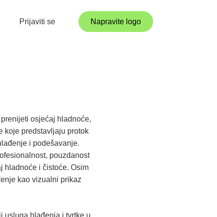
Prijaviti se
Napravite logo
 prenijeti osjećaj hladnoće,
e koje predstavljaju protok
 hlađenje i podešavanje.
profesionalnost, pouzdanost
aj hladnoće i čistoće. Osim
đenje kao vizualni prikaz
 usluga hlađenja i tvrtke u