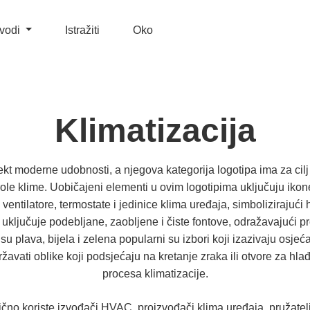
zvodi
Istražiti
Oko
Klimatizacija
ekt moderne udobnosti, a njegova kategorija logotipa ima za cilj
role klime. Uobičajeni elementi u ovim logotipima uključuju ikon
 ventilatore, termostate i jedinice klima uređaja, simbolizirajući
o uključuje podebljane, zaobljene i čiste fontove, odražavajući 
su plava, bijela i zelena popularni su izbori koji izazivaju osjeć
žavati oblike koji podsjećaju na kretanje zraka ili otvore za hla
procesa klimatizacije.
čno koriste izvođači HVAC, proizvođači klima uređaja, pružatelji