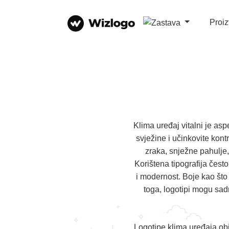
Proi
Klima uređaj vitalni je asp
svježine i učinkovite kont
zraka, snježne pahulje,
Korištena tipografija čest
i modernost. Boje kao što 
toga, logotipi mogu sadr
Logotipe klima uređaja obi