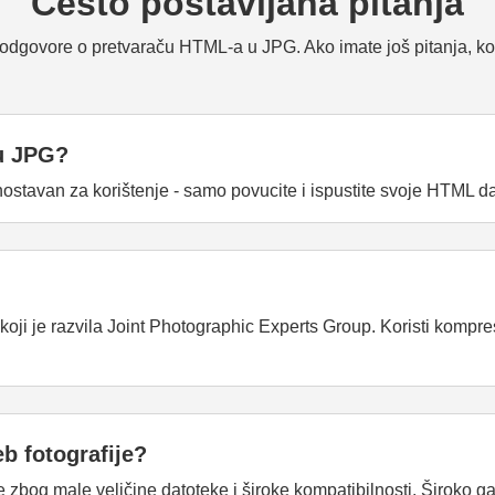
Često postavljana pitanja
 odgovore o pretvaraču HTML-a u JPG. Ako imate još pitanja, kon
 u JPG?
ostavan za korištenje - samo povucite i ispustite svoje HTML dat
e koji je razvila Joint Photographic Experts Group. Koristi kompr
b fotografije?
 zbog male veličine datoteke i široke kompatibilnosti. Široko ga 