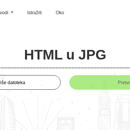
zvodi
Istražiti
Oko
HTML u JPG
iše datoteka
Pretvo