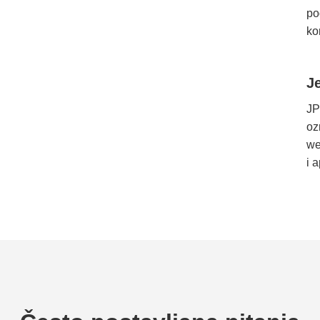
po
ko
J
JP
oz
we
i a