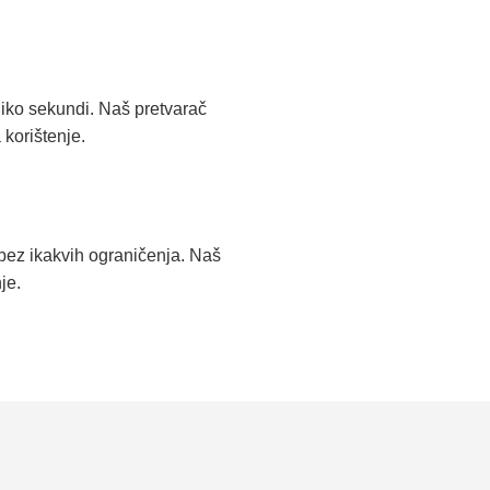
iko sekundi. Naš pretvarač
korištenje.
 bez ikakvih ograničenja. Naš
je.