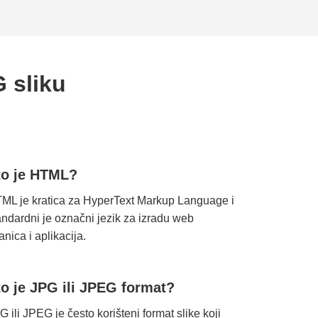
 sliku
to je HTML?
ML je kratica za HyperText Markup Language i
andardni je označni jezik za izradu web
ranica i aplikacija.
to je JPG ili JPEG format?
G ili JPEG je često korišteni format slike koji