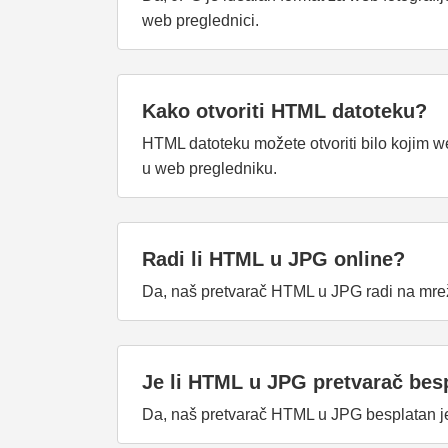
web preglednici.
Kako otvoriti HTML datoteku?
HTML datoteku možete otvoriti bilo kojim w
u web pregledniku.
Radi li HTML u JPG online?
Da, naš pretvarač HTML u JPG radi na mreži 
Je li HTML u JPG pretvarač bes
Da, naš pretvarač HTML u JPG besplatan je 