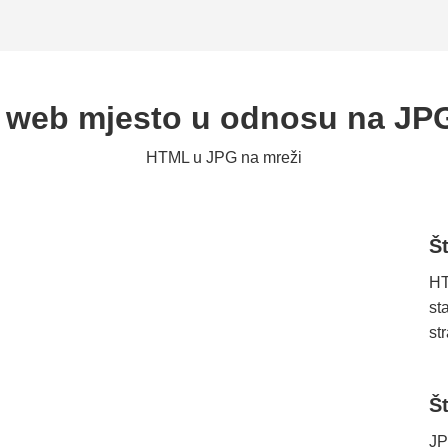
web mjesto u odnosu na JPG
HTML u JPG na mreži
Š
HT
st
st
Š
JP