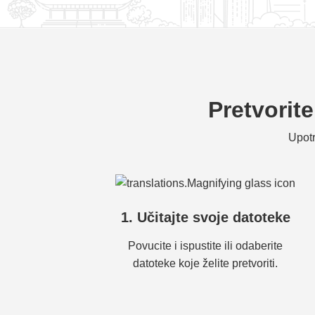
Pretvorit
Upotr
1. Učitajte svoje datoteke
Povucite i ispustite ili odaberite
datoteke koje želite pretvoriti.