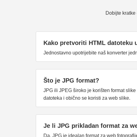
Dobijte kratke
Kako pretvoriti HTML datoteku
Jednostavno upotrijebite naš konverter jedn
Što je JPG format?
JPG ili JPEG široko je korišten format slik
datoteka i obično se koristi za web slike.
Je li JPG prikladan format za we
Da, JPG je idealan format za web fotografije