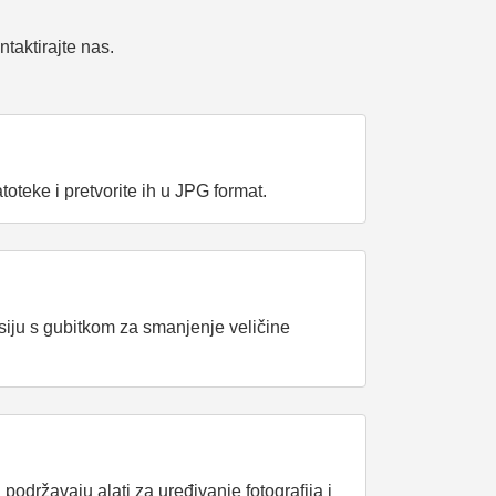
taktirajte nas.
oteke i pretvorite ih u JPG format.
esiju s gubitkom za smanjenje veličine
podržavaju alati za uređivanje fotografija i