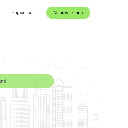
Prijaviti se
Napravite logo
riti