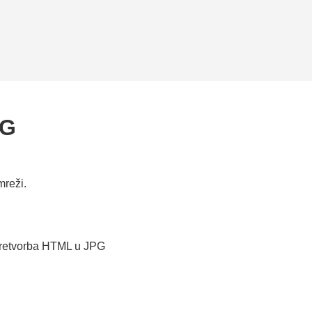
PG
mreži.