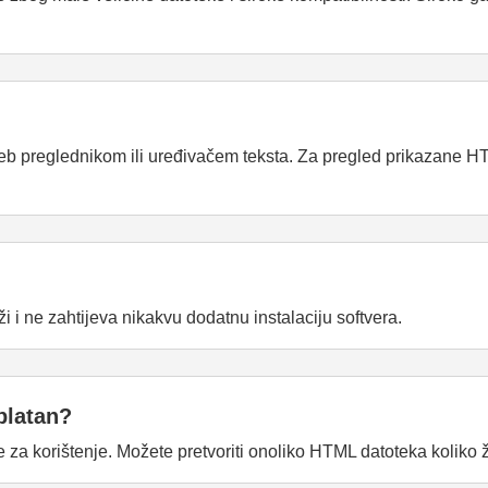
eb preglednikom ili uređivačem teksta. Za pregled prikazane HT
i ne zahtijeva nikakvu dodatnu instalaciju softvera.
platan?
za korištenje. Možete pretvoriti onoliko HTML datoteka koliko ž