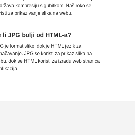
država kompresiju s gubitkom. Naširoko se
risti za prikazivanje slika na webu.
e li JPG bolji od HTML-a?
G je format slike, dok je HTML jezik za
načavanje. JPG se koristi za prikaz slika na
bu, dok se HTML koristi za izradu web stranica
plikacija.