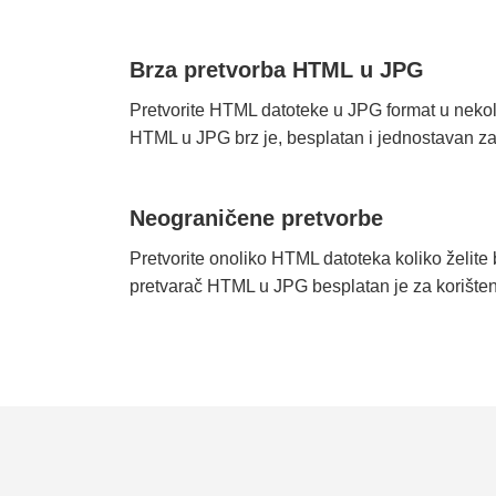
Brza pretvorba HTML u JPG
Pretvorite HTML datoteke u JPG format u nekol
HTML u JPG brz je, besplatan i jednostavan za 
Neograničene pretvorbe
Pretvorite onoliko HTML datoteka koliko želite
pretvarač HTML u JPG besplatan je za korišten