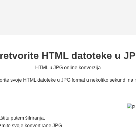
retvorite HTML datoteke u J
HTML u JPG online konverzija
orite svoje HTML datoteke u JPG format u nekoliko sekundi na 
titu putem šifriranja.
zmite svoje konvertirane JPG