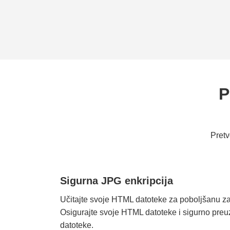
P
Pretv
Sigurna JPG enkripcija
Učitajte svoje HTML datoteke za poboljšanu zaš
Osigurajte svoje HTML datoteke i sigurno preu
datoteke.