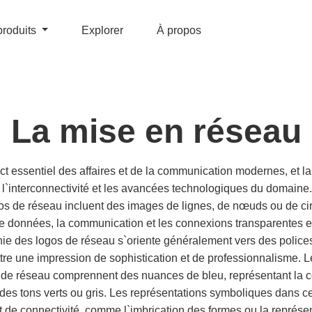
produits
Explorer
À propos
La mise en réseau
t essentiel des affaires et de la communication modernes, et la 
r l`interconnectivité et les avancées technologiques du domain
os de réseau incluent des images de lignes, de nœuds ou de cir
 de données, la communication et les connexions transparentes e
hie des logos de réseau s`oriente généralement vers des polic
tre une impression de sophistication et de professionnalisme.
 de réseau comprennent des nuances de bleu, représentant la conf
 des tons verts ou gris. Les représentations symboliques dans c
t de connectivité, comme l`imbrication des formes ou la représe