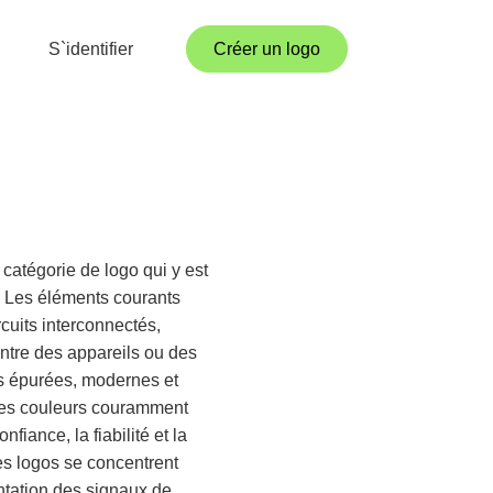
S`identifier
Créer un logo
catégorie de logo qui y est
e. Les éléments courants
cuits interconnectés,
ntre des appareils ou des
es épurées, modernes et
 Les couleurs couramment
iance, la fiabilité et la
es logos se concentrent
ntation des signaux de