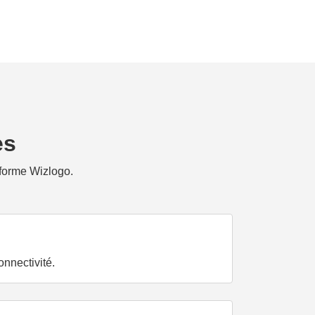
es
eforme Wizlogo.
onnectivité.