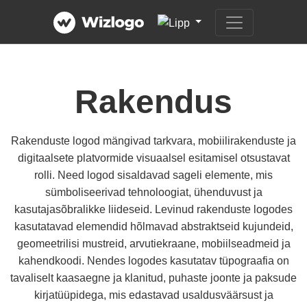
Rakendus
Rakenduste logod mängivad tarkvara, mobiilirakenduste ja
digitaalsete platvormide visuaalsel esitamisel otsustavat
rolli. Need logod sisaldavad sageli elemente, mis
sümboliseerivad tehnoloogiat, ühenduvust ja
kasutajasõbralikke liideseid. Levinud rakenduste logodes
kasutatavad elemendid hõlmavad abstraktseid kujundeid,
geomeetrilisi mustreid, arvutiekraane, mobiilseadmeid ja
kahendkoodi. Nendes logodes kasutatav tüpograafia on
tavaliselt kaasaegne ja klanitud, puhaste joonte ja paksude
kirjatüüpidega, mis edastavad usaldusväärsust ja