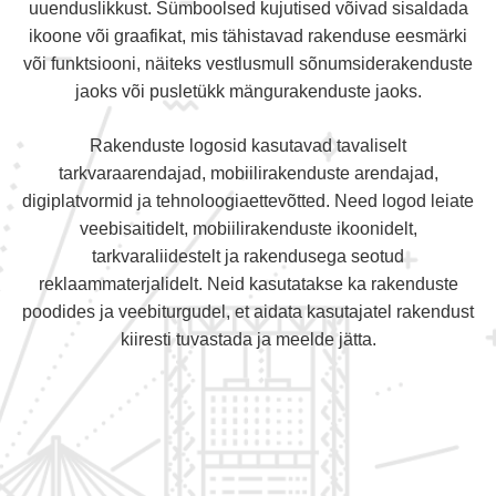
uuenduslikkust. Sümboolsed kujutised võivad sisaldada
ikoone või graafikat, mis tähistavad rakenduse eesmärki
või funktsiooni, näiteks vestlusmull sõnumsiderakenduste
jaoks või pusletükk mängurakenduste jaoks.
Rakenduste logosid kasutavad tavaliselt
tarkvaraarendajad, mobiilirakenduste arendajad,
digiplatvormid ja tehnoloogiaettevõtted. Need logod leiate
veebisaitidelt, mobiilirakenduste ikoonidelt,
tarkvaraliidestelt ja rakendusega seotud
reklaammaterjalidelt. Neid kasutatakse ka rakenduste
poodides ja veebiturgudel, et aidata kasutajatel rakendust
kiiresti tuvastada ja meelde jätta.