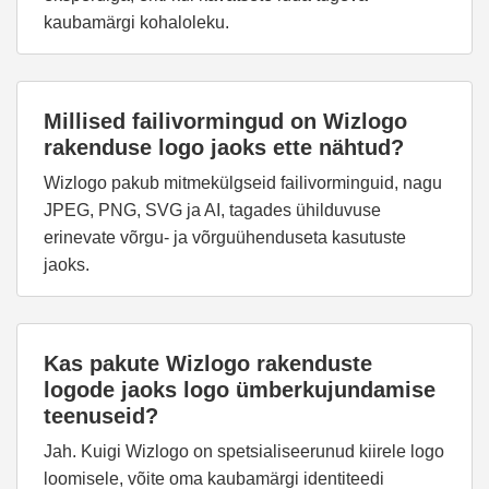
kaubamärgi kohaloleku.
Millised failivormingud on Wizlogo
rakenduse logo jaoks ette nähtud?
Wizlogo pakub mitmekülgseid failivorminguid, nagu
JPEG, PNG, SVG ja AI, tagades ühilduvuse
erinevate võrgu- ja võrguühenduseta kasutuste
jaoks.
Kas pakute Wizlogo rakenduste
logode jaoks logo ümberkujundamise
teenuseid?
Jah. Kuigi Wizlogo on spetsialiseerunud kiirele logo
loomisele, võite oma kaubamärgi identiteedi