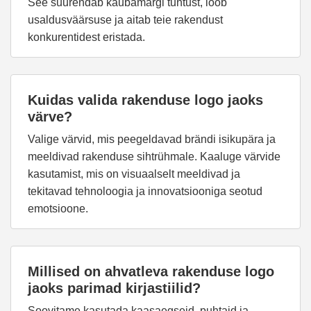
See suurendab kaubamärgi tuntust, loob
usaldusväärsuse ja aitab teie rakendust
konkurentidest eristada.
Kuidas valida rakenduse logo jaoks
värve?
Valige värvid, mis peegeldavad brändi isikupära ja
meeldivad rakenduse sihtrühmale. Kaaluge värvide
kasutamist, mis on visuaalselt meeldivad ja
tekitavad tehnoloogia ja innovatsiooniga seotud
emotsioone.
Millised on ahvatleva rakenduse logo
jaoks parimad kirjastiilid?
Soovitame kasutada kaasaegseid, puhtaid ja