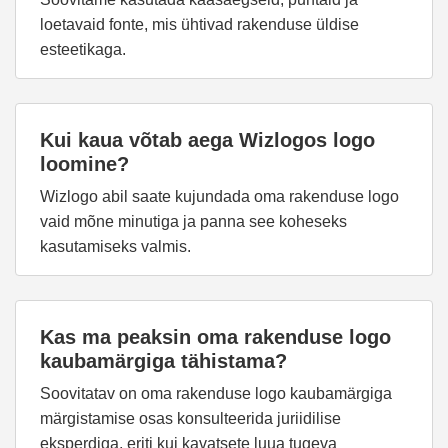
loetavaid fonte, mis ühtivad rakenduse üldise
esteetikaga.
Kui kaua võtab aega Wizlogos logo
loomine?
Wizlogo abil saate kujundada oma rakenduse logo
vaid mõne minutiga ja panna see koheseks
kasutamiseks valmis.
Kas ma peaksin oma rakenduse logo
kaubamärgiga tähistama?
Soovitatav on oma rakenduse logo kaubamärgiga
märgistamise osas konsulteerida juriidilise
eksperdiga, eriti kui kavatsete luua tugeva