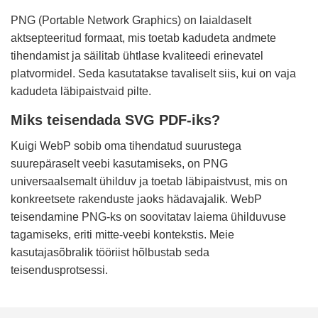
PNG (Portable Network Graphics) on laialdaselt
aktsepteeritud formaat, mis toetab kadudeta andmete
tihendamist ja säilitab ühtlase kvaliteedi erinevatel
platvormidel. Seda kasutatakse tavaliselt siis, kui on vaja
kadudeta läbipaistvaid pilte.
Miks teisendada SVG PDF-iks?
Kuigi WebP sobib oma tihendatud suurustega
suurepäraselt veebi kasutamiseks, on PNG
universaalsemalt ühilduv ja toetab läbipaistvust, mis on
konkreetsete rakenduste jaoks hädavajalik. WebP
teisendamine PNG-ks on soovitatav laiema ühilduvuse
tagamiseks, eriti mitte-veebi kontekstis. Meie
kasutajasõbralik tööriist hõlbustab seda
teisendusprotsessi.