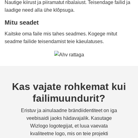
Nautige kiirust ja piiramatut ribalaiust. Teisendage failid ja
laadige need alla ühe klõpsuga.
Mitu seadet
Kaitske oma faile mis tahes seadmes. Kogege mitut
seadme failide teisendamist teie käeulatuses.
Kas vajate rohkemat kui
failimuundurit?
Eristuv ja ainulaadne brändiidentiteet on iga
veebisaidi jaoks hädavajalik. Kasutage
Wizlogo logotegijat, et luua vaevata
kvaliteetne logo, mis on teie projekti