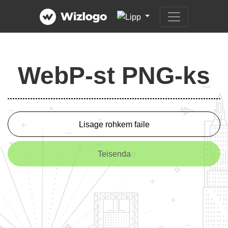
WebP-st PNG-ks
Lisage rohkem faile
Teisenda