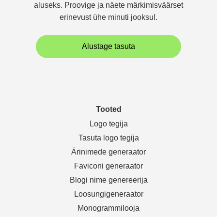
aluseks. Proovige ja näete märkimisväärset
erinevust ühe minuti jooksul.
Alustage tasuta
Tooted
Logo tegija
Tasuta logo tegija
Ärinimede generaator
Faviconi generaator
Blogi nime genereerija
Loosungigeneraator
Monogrammilooja