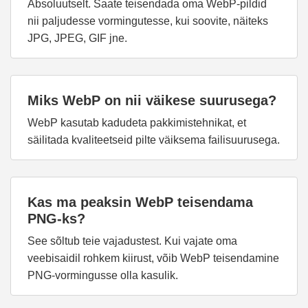
Absoluutselt. Saate teisendada oma WebP-pildid
nii paljudesse vormingutesse, kui soovite, näiteks
JPG, JPEG, GIF jne.
Miks WebP on nii väikese suurusega?
WebP kasutab kadudeta pakkimistehnikat, et
säilitada kvaliteetseid pilte väiksema failisuurusega.
Kas ma peaksin WebP teisendama
PNG-ks?
See sõltub teie vajadustest. Kui vajate oma
veebisaidil rohkem kiirust, võib WebP teisendamine
PNG-vormingusse olla kasulik.