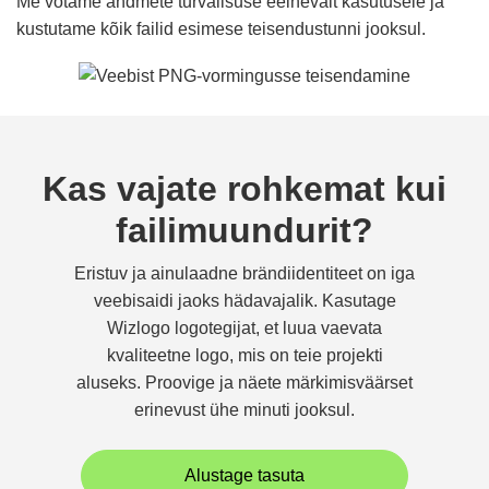
Me võtame andmete turvalisuse eelnevalt kasutusele ja
kustutame kõik failid esimese teisendustunni jooksul.
Kas vajate rohkemat kui
failimuundurit?
Eristuv ja ainulaadne brändiidentiteet on iga
veebisaidi jaoks hädavajalik. Kasutage
Wizlogo logotegijat, et luua vaevata
kvaliteetne logo, mis on teie projekti
aluseks. Proovige ja näete märkimisväärset
erinevust ühe minuti jooksul.
Alustage tasuta