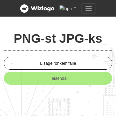
PNG-st JPG-ks
Lisage rohkem faile
Teisenda