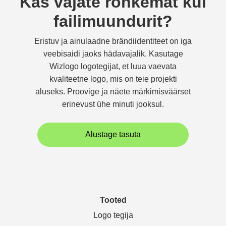
Kas vajate rohkemat kui
failimuundurit?
Eristuv ja ainulaadne brändiidentiteet on iga
veebisaidi jaoks hädavajalik. Kasutage
Wizlogo logotegijat, et luua vaevata
kvaliteetne logo, mis on teie projekti
aluseks. Proovige ja näete märkimisväärset
erinevust ühe minuti jooksul.
Alustage tasuta
Tooted
Logo tegija