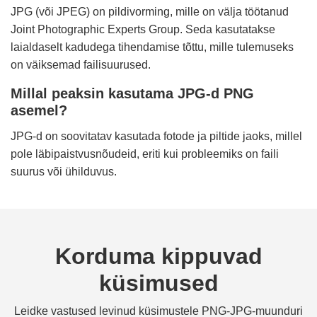
JPG (või JPEG) on pildivorming, mille on välja töötanud
Joint Photographic Experts Group. Seda kasutatakse
laialdaselt kadudega tihendamise tõttu, mille tulemuseks
on väiksemad failisuurused.
Millal peaksin kasutama JPG-d PNG
asemel?
JPG-d on soovitatav kasutada fotode ja piltide jaoks, millel
pole läbipaistvusnõudeid, eriti kui probleemiks on faili
suurus või ühilduvus.
Korduma kippuvad
küsimused
Leidke vastused levinud küsimustele PNG-JPG-muunduri