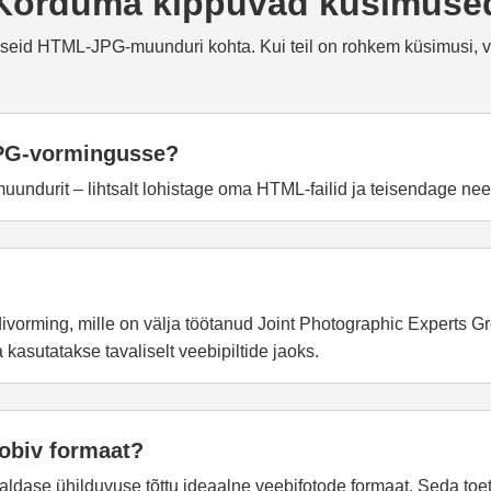
Korduma kippuvad küsimuse
useid HTML-JPG-muunduri kohta. Kui teil on rohkem küsimusi, 
JPG-vormingusse?
muundurit – lihtsalt lohistage oma HTML-failid ja teisendage n
ivorming, mille on välja töötanud Joint Photographic Experts G
asutatakse tavaliselt veebipiltide jaoks.
obiv formaat?
aldase ühilduvuse tõttu ideaalne veebifotode formaat. Seda toetav