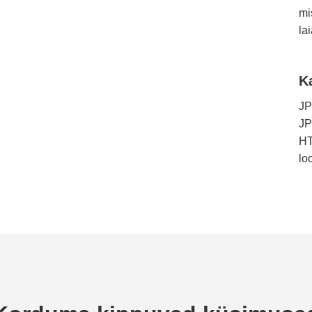
mi
la
K
JP
JP
HT
lo