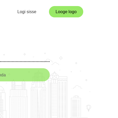
Logi sisse
Looge logo
nda