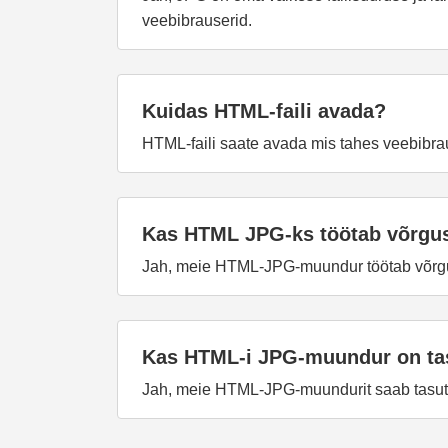
veebibrauserid.
Kuidas HTML-faili avada?
HTML-faili saate avada mis tahes veebibrau
Kas HTML JPG-ks töötab võrgu
Jah, meie HTML-JPG-muundur töötab võrgus 
Kas HTML-i JPG-muundur on ta
Jah, meie HTML-JPG-muundurit saab tasuta k