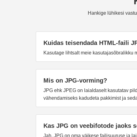
Hankige lühikesi vast
Kuidas teisendada HTML-faili 
Kasutage lihtsalt meie kasutajasõbralikku 
Mis on JPG-vorming?
JPG ehk JPEG on laialdaselt kasutatav pild
vähendamiseks kadudeta pakkimist ja seda k
Kas JPG on veebifotode jaoks s
Jah, JPG on oma väikese failisuuruse ja lai