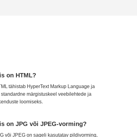
is on HTML?
ML tähistab HyperText Markup Language ja
 standardne märgistuskeel veebilehtede ja
kenduste loomiseks.
is on JPG või JPEG-vorming?
G või JPEG on sageli kasutatav pildivorming,