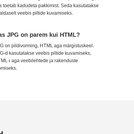
s toetab kadudeta pakkimist. Seda kasutatakse
ialdaselt veebis piltide kuvamiseks.
as JPG on parem kui HTML?
G on pildivorming, HTML aga märgistuskeel.
G-d kasutatakse veebis piltide kuvamiseks,
ML-i aga veebilehtede ja rakenduste
omiseks.