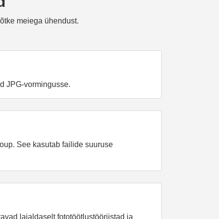
d
võtke meiega ühendust.
eed JPG-vormingusse.
roup. See kasutab failide suuruse
ad laialdaselt fototöötlustööriistad ja