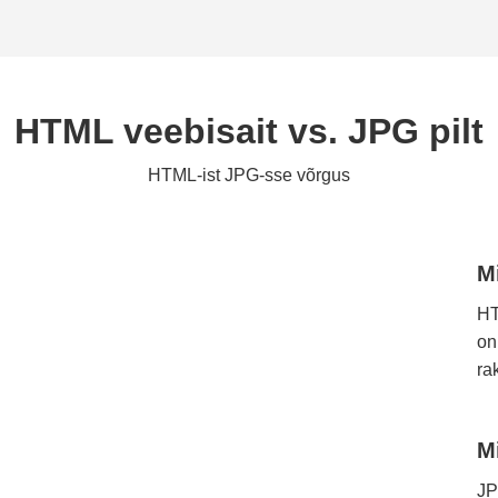
HTML veebisait vs. JPG pilt
HTML-ist JPG-sse võrgus
M
HT
on
ra
M
JP