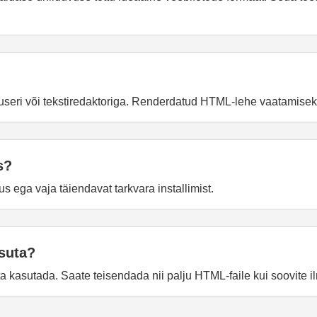
seri või tekstiredaktoriga. Renderdatud HTML-lehe vaatamiseks a
s?
ega vaja täiendavat tarkvara installimist.
suta?
asutada. Saate teisendada nii palju HTML-faile kui soovite il