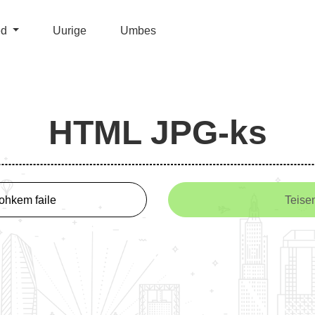
ed
Uurige
Umbes
HTML JPG-ks
ohkem faile
Teise