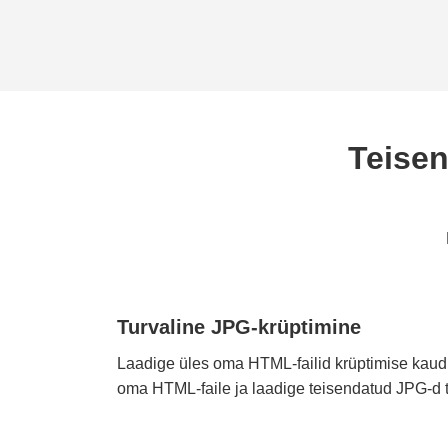
Teise
Turvaline JPG-krüptimine
Laadige üles oma HTML-failid krüptimise kaudu
oma HTML-faile ja laadige teisendatud JPG-d tu