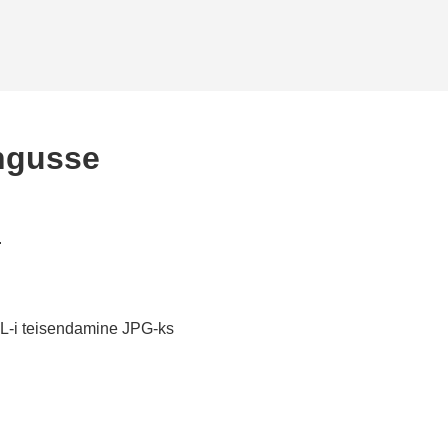
ngusse
.