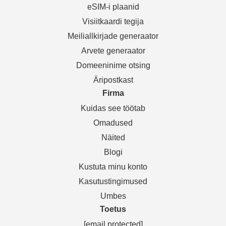
eSIM-i plaanid
Visiitkaardi tegija
Meiliallkirjade generaator
Arvete generaator
Domeeninime otsing
Äripostkast
Firma
Kuidas see töötab
Omadused
Näited
Blogi
Kustuta minu konto
Kasutustingimused
Umbes
Toetus
[email protected]