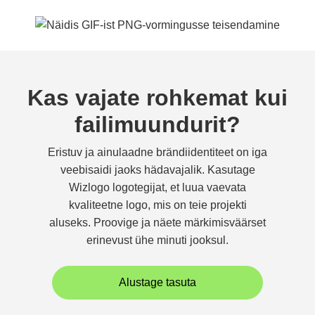
Kas vajate rohkemat kui
failimuundurit?
Eristuv ja ainulaadne brändiidentiteet on iga
veebisaidi jaoks hädavajalik. Kasutage
Wizlogo logotegijat, et luua vaevata
kvaliteetne logo, mis on teie projekti
aluseks. Proovige ja näete märkimisväärset
erinevust ühe minuti jooksul.
Alustage tasuta