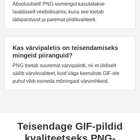
Absoluutselt! PNG-vormingut kasutatakse
laialdaselt veebidisainis, kuna see toetab
läbipaistvust ja paremat pildikvaliteeti.
Kas värvipaletis on teisendamiseks
mingeid piiranguid?
PNG toetab suuremat värvipaletti, nii et üldiselt
säilib värvikvaliteet, kuid väga keeruliste GIF-ide
puhul võib esineda mõningaid värvinihkeid.
Teisendage GIF-pildid
kvaliteetseks PNG-