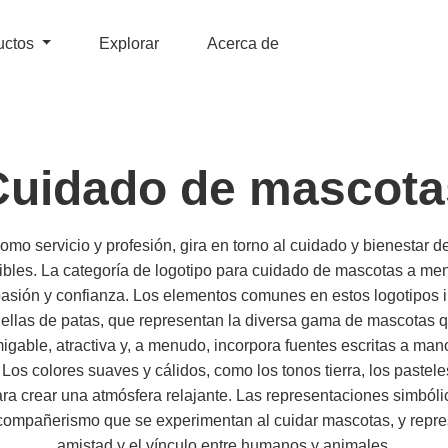
uctos
Explorar
Acerca de
Cuidado de mascota
omo servicio y profesión, gira en torno al cuidado y bienestar 
bles. La categoría de logotipo para cuidado de mascotas a me
mpasión y confianza. Los elementos comunes en estos logotipos
uellas de patas, que representan la diversa gama de mascotas q
migable, atractiva y, a menudo, incorpora fuentes escritas a ma
 Los colores suaves y cálidos, como los tonos tierra, los pastele
ara crear una atmósfera relajante. Las representaciones simbóli
 compañerismo que se experimentan al cuidar mascotas, y repres
amistad y el vínculo entre humanos y animales.