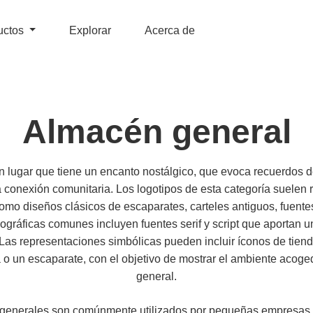
uctos
Explorar
Acerca de
Almacén general
n lugar que tiene un encanto nostálgico, que evoca recuerdos 
a conexión comunitaria. Los logotipos de esta categoría suelen re
mo diseños clásicos de escaparates, carteles antiguos, fuente
pográficas comunes incluyen fuentes serif y script que aportan 
. Las representaciones simbólicas pueden incluir íconos de tiend
a o un escaparate, con el objetivo de mostrar el ambiente acoged
general.
 generales son comúnmente utilizados por pequeñas empresas, 