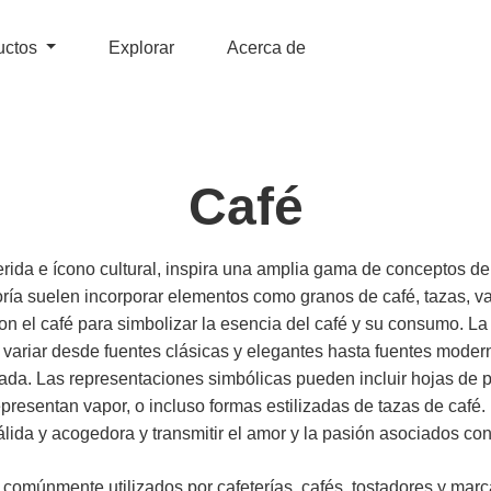
uctos
Explorar
Acerca de
Café
rida e ícono cultural, inspira una amplia gama de conceptos de
oría suelen incorporar elementos como granos de café, tazas, v
on el café para simbolizar la esencia del café y su consumo. La t
 variar desde fuentes clásicas y elegantes hasta fuentes modern
a. Las representaciones simbólicas pueden incluir hojas de p
epresentan vapor, o incluso formas estilizadas de tazas de café.
lida y acogedora y transmitir el amor y la pasión asociados con 
comúnmente utilizados por cafeterías, cafés, tostadores y marca