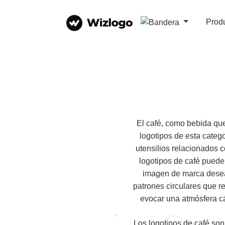
Prod
El café, como bebida que
logotipos de esta categ
utensilios relacionados c
logotipos de café puede
imagen de marca desead
patrones circulares que r
evocar una atmósfera cá
Los logotipos de café son 