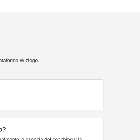
ataforma Wizlogo.
o?
sualmente la esencia del coaching y la