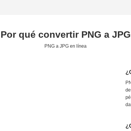
Por qué convertir PNG a JP
PNG a JPG en línea
¿
PN
de
pé
da
¿