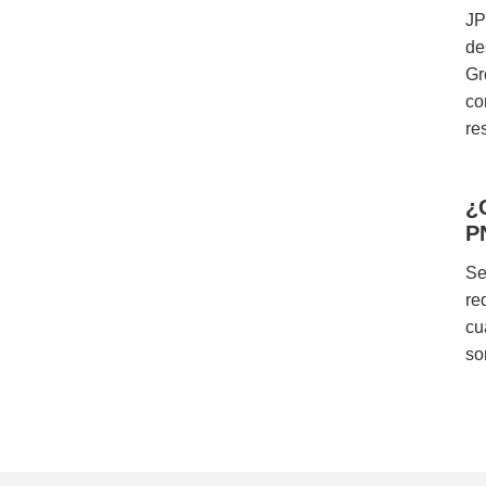
JP
de
Gr
co
re
¿
P
Se
re
cu
so