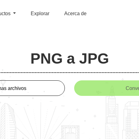
uctos
Explorar
Acerca de
PNG a JPG
as archivos
Conve