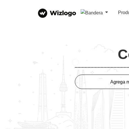
Prod
C
Agrega m