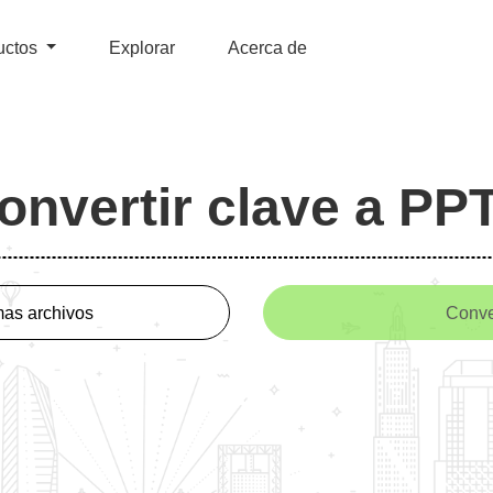
uctos
Explorar
Acerca de
onvertir clave a PP
as archivos
Conve