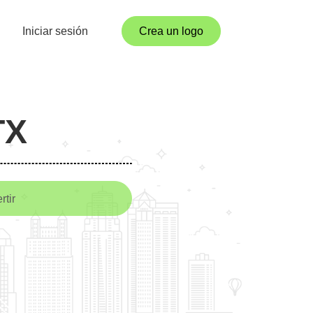
Iniciar sesión
Crea un logo
TX
rtir