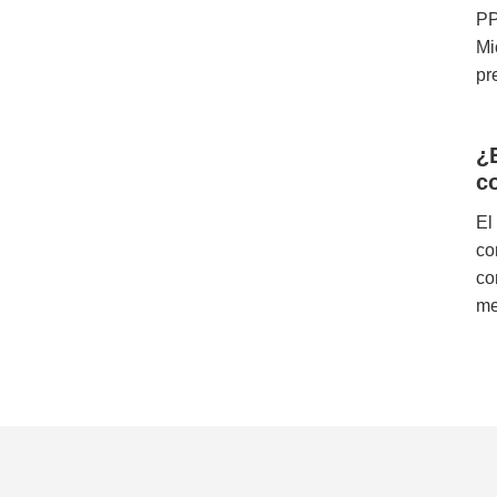
PP
Mi
pr
¿
c
El
co
co
me