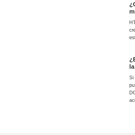
¿
m
HT
cr
es
¿
l
Si
pu
DO
ac