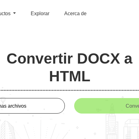
uctos
Explorar
Acerca de
Convertir DOCX a
HTML
as archivos
Conve