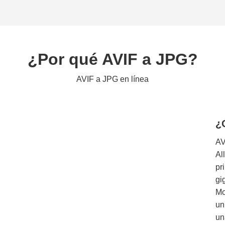
¿Por qué AVIF a JPG?
AVIF a JPG en línea
¿
AV
Al
pr
gi
Mo
un
un