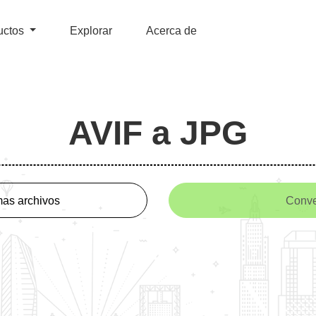
uctos
Explorar
Acerca de
AVIF a JPG
as archivos
Conve