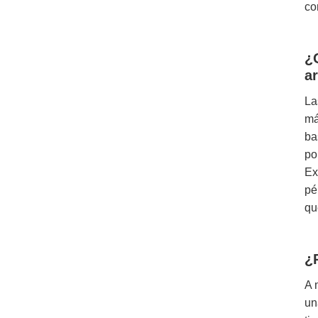
co
¿
a
La
má
ba
po
Ex
pé
qu
¿
A 
un