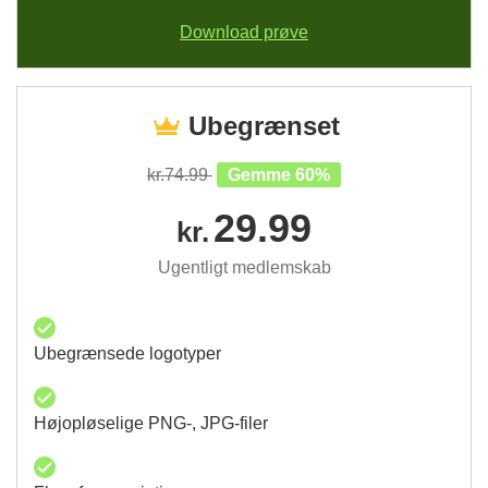
Download prøve
Ubegrænset
kr.74.99
Gemme 60%
29.99
kr.
Ugentligt medlemskab
Ubegrænsede logotyper
Højopløselige PNG-, JPG-filer