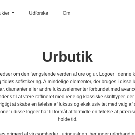
ukter
Udforske
Om
Urbutik
edser om den fængslende verden af ure og ur. Logoer i denne k
tidløs sofistikering. Almindelige elementer, der bruges i disse lo
gear, diamanter eller andre luksuselementer forbundet med avance
ndens til at være raffineret med rene og klassiske skrifttyper, de
 vigtigt at skabe en følelse af luksus og eksklusivitet med valg af
er i disse logoer har til formål at formidle en følelse af præcis
holde tid.
es primært af virksomheder i urindustrien, herunder urforhandler