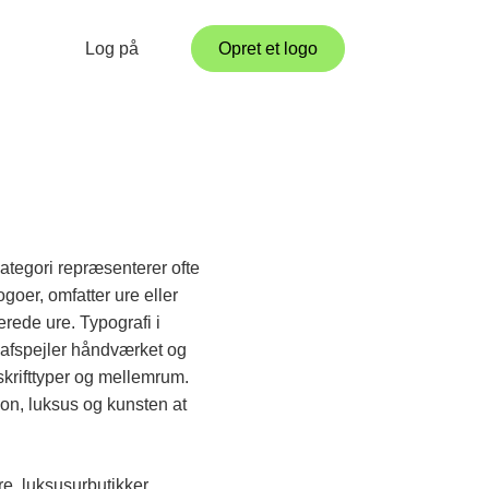
Log på
Opret et logo
ategori repræsenterer ofte
goer, omfatter ure eller
rede ure. Typografi i
r afspejler håndværket og
 skrifttyper og mellemrum.
ion, luksus og kunsten at
e, luksusurbutikker,