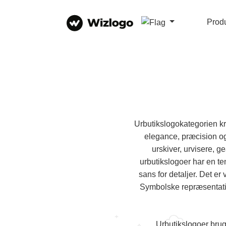
Prod
Urbutikslogokategorien kr
elegance, præcision og 
urskiver, urvisere, 
urbutikslogoer har en te
sans for detaljer. Det er
Symbolske repræsentation
Urbutikslogoer brug