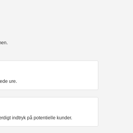
men.
rede ure.
digt indtryk på potentielle kunder.