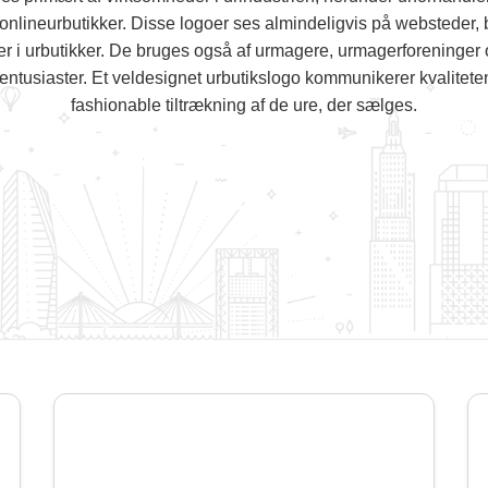
 onlineurbutikker. Disse logoer ses almindeligvis på websteder, 
 i urbutikker. De bruges også af urmagere, urmagerforeninger o
r entusiaster. Et veldesignet urbutikslogo kommunikerer kvalitet
fashionable tiltrækning af de ure, der sælges.