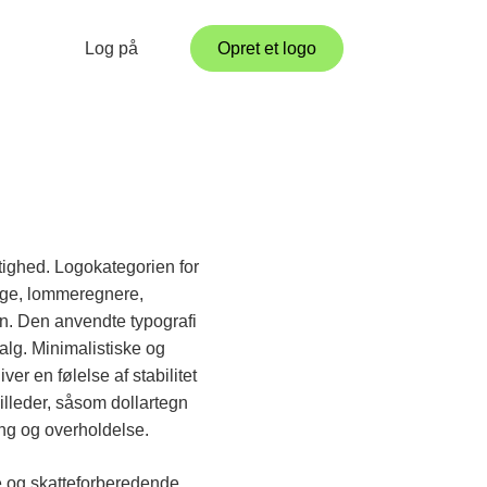
Log på
Opret et logo
gtighed. Logokategorien for
enge, lommeregnere,
n. Den anvendte typografi
valg. Minimalistiske og
er en følelse af stabilitet
lleder, såsom dollartegn
ing og overholdelse.
re og skatteforberedende