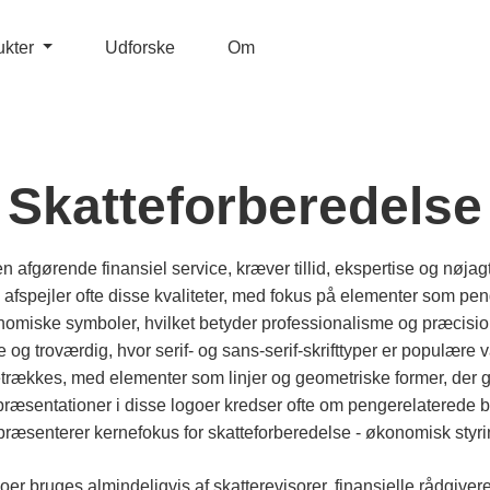
ukter
Udforske
Om
Skatteforberedelse
 afgørende finansiel service, kræver tillid, ekspertise og nøja
 afspejler ofte disse kvaliteter, med fokus på elementer som p
iske symboler, hvilket betyder professionalisme og præcisio
 og troværdig, hvor serif- og sans-serif-skrifttyper er populære 
trækkes, med elementer som linjer og geometriske former, der giv
ræsentationer i disse logoer kredser ofte om pengerelaterede bi
epræsenterer kernefokus for skatteforberedelse - økonomisk styr
er bruges almindeligvis af skatterevisorer, finansielle rådgive