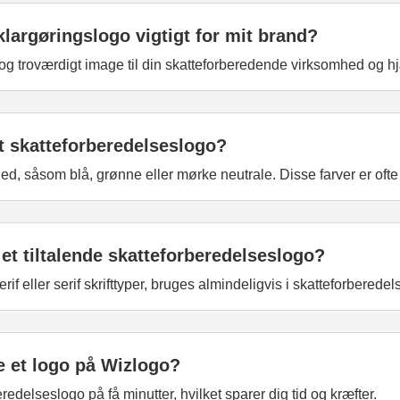
klargøringslogo vigtigt for mit brand?
 og troværdigt image til din skatteforberedende virksomhed og hj
it skatteforberedelseslogo?
ighed, såsom blå, grønne eller mørke neutrale. Disse farver er oft
l et tiltalende skatteforberedelseslogo?
f eller serif skrifttyper, bruges almindeligvis i skatteforberede
te et logo på Wizlogo?
delseslogo på få minutter, hvilket sparer dig tid og kræfter.