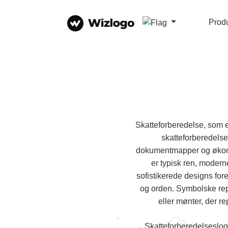
Prod
Skatteforberedelse, som en
skatteforberedelse
dokumentmapper og økonom
er typisk ren, moderne
sofistikerede designs fore
og orden. Symbolske rep
eller mønter, der r
Skatteforberedelseslogo