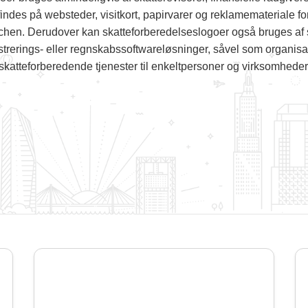
findes på websteder, visitkort, papirvarer og reklamemateriale fo
chen. Derudover kan skatteforberedelseslogoer også bruges af 
strerings- eller regnskabssoftwareløsninger, såvel som organisat
skatteforberedende tjenester til enkeltpersoner og virksomheder