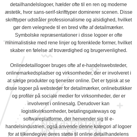
detailhandelslogoer, hælder ofte til en ren og moderne
æstetik, hvor sans-serif-skrifttyper dominerer scenen. Disse
skrifttyper udstråler professionalisme og alsidighed, hvilket
gør dem velegnede til en bred vifte af detailmærker.
Symbolske repræsentationer i disse logoer er ofte
minimalistiske med rene linjer og forenklede former, hvilket
skaber en følelse af troværdighed og brugervenlighed.
Onlinedetaillogoer bruges ofte af e-handelswebsteder,
onlinemarkedspladser og virksomheder, der er involveret i
at sælge produkter og tjenester online. Det er typisk at se
disse logoer på websteder for detailmærker, onlinebutikker
og profiler på sociale medier for virksomheder, der er
involveret i onlinesalg. Derudover kan
logistikvirksomheder, betalingsgateways og
softwareplatforme, der henvender sig til e-
handelsindustrien, også anvende denne kategori af logoer
for at tilkendegive deres støtte til online detailhandelens