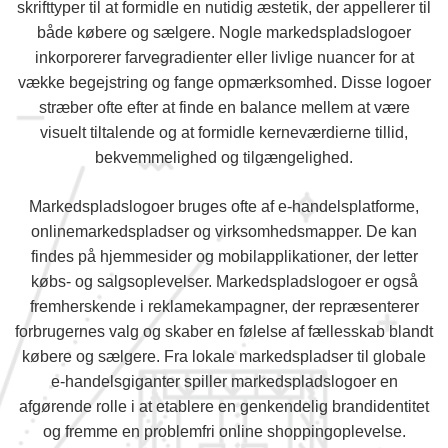
skrifttyper til at formidle en nutidig æstetik, der appellerer til
både købere og sælgere. Nogle markedspladslogoer
inkorporerer farvegradienter eller livlige nuancer for at
vække begejstring og fange opmærksomhed. Disse logoer
stræber ofte efter at finde en balance mellem at være
visuelt tiltalende og at formidle kerneværdierne tillid,
bekvemmelighed og tilgængelighed.
Markedspladslogoer bruges ofte af e-handelsplatforme,
onlinemarkedspladser og virksomhedsmapper. De kan
findes på hjemmesider og mobilapplikationer, der letter
købs- og salgsoplevelser. Markedspladslogoer er også
fremherskende i reklamekampagner, der repræsenterer
forbrugernes valg og skaber en følelse af fællesskab blandt
købere og sælgere. Fra lokale markedspladser til globale
e-handelsgiganter spiller markedspladslogoer en
afgørende rolle i at etablere en genkendelig brandidentitet
og fremme en problemfri online shoppingoplevelse.