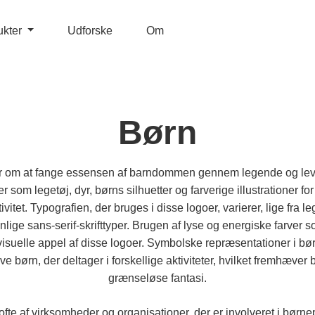
ukter
Udforske
Om
Børn
r om at fange essensen af barndommen gennem legende og lev
r som legetøj, dyr, børns silhuetter og farverige illustrationer for
ivitet. Typografien, der bruges i disse logoer, varierer, lige fra
venlige sans-serif-skrifttyper. Brugen af lyse og energiske farver 
visuelle appel af disse logoer. Symbolske repræsentationer i bø
ive børn, der deltager i forskellige aktiviteter, hvilket fremhæ
grænseløse fantasi.
fte af virksomheder og organisationer, der er involveret i børn