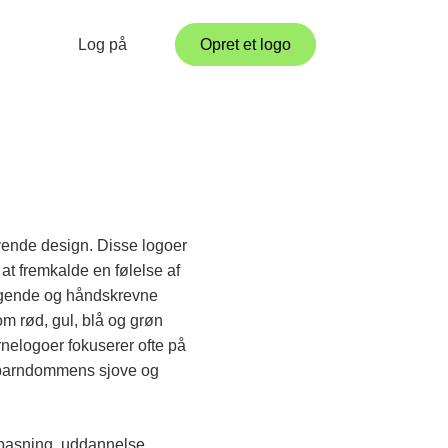
Log på
Opret et logo
ende design. Disse logoer
 at fremkalde en følelse af
 legende og håndskrevne
som rød, gul, blå og grøn
rnelogoer fokuserer ofte på
ver barndommens sjove og
epasning, uddannelse,