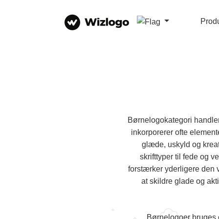
Prod
Børnelogokategori handle
inkorporerer ofte elemente
glæde, uskyld og kreat
skrifttyper til fede og 
forstærker yderligere den 
at skildre glade og akt
Børnelogoer bruges o