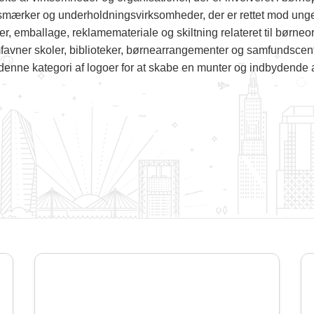
jsmærker og underholdningsvirksomheder, der er rettet mod ung
r, emballage, reklamemateriale og skiltning relateret til børneo
favner skoler, biblioteker, børnearrangementer og samfundscentr
 denne kategori af logoer for at skabe en munter og indbydende